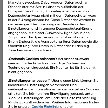
Das bedeutet Power-to-
Marketingzwecken. Dabei werden Daten auch an
Dienstleister mit Sitz in Ländern außerhalb der
Heat
Europäischen Union (EU) weitergeben, in den das
Datenschutzniveau nicht mit dem Datenschutzniveau
in der EU vergleichbar ist. Diese Drittländer werden in
Unter Power-to-Heat (auch „PtH“ oder
der jeweiligen Beschreibung der Dienste in den
Einstellungen und in unserer Datenschutzerklärung
„P2H“) versteht man die Umwandlung
angegeben. Mit dieser Auswahl willigen Sie in den
von Strom in Wärme bzw. die
Zugriff bzw. die Speicherung von Informationen auf
Ihrem Endgerät, die Verarbeitung Ihrer Daten sowie die
Wärmeerzeugung mit Hilfe von
Übermittlung Ihrer Daten in Drittländer zu den o.g.
elektrischer Energie. Das
Zwecken ausdrücklich ein.
Wirkungsprinzip ist insbesondere für
„Optionale Cookies ablehnen“:
Bei dieser Auswahl
kommunale Wärmeversorgungssysteme
werden nur technisch notwendige Cookies und
Technologien eingesetzt. Ein Nachteil ist für Sie damit
unter Einsatz von erneuerbaren Energien
nicht gegeben.
hoch interessant, da es eine temporäre
„Einstellungen anpassen“:
Über diesen Link können Sie
Speicherung und spätere Verwertung
individuelle Einstellungen vornehmen und
überschüssiger Leistungskapazitäten
weitergehende Informationen zu den einzelnen Cookies
erhalten. Sie können Ihre Einwilligung jederzeit unter
ermöglicht – etwa Strom aus
„Cookie-Einstellungen“ am Ende der Seite mit Wirkung
Windkraftanlagen, der ohne „Power-to-
für die Zukunft widerrufen. Weitere Informationen finden
Sie in unserer
Cookie-Richtlinie
, unserer