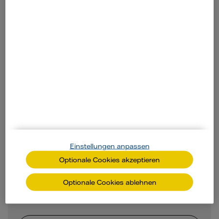
Solarstrom einspeisen - was
gibt es zu beachten?
Für das Gelingen der Energiewende benötigen
wir mehr Solarstrom. Gleichzeitig sinkt die
Einstellungen anpassen
Einspeisevergütung aktuell wieder – wenn auch
langsamer als früher. Lohnt sich das Einspeisen
Optionale Cookies akzeptieren
künftig noch oder sollte man Solarstrom lieber
Optionale Cookies ablehnen
selbst verbrauchen?