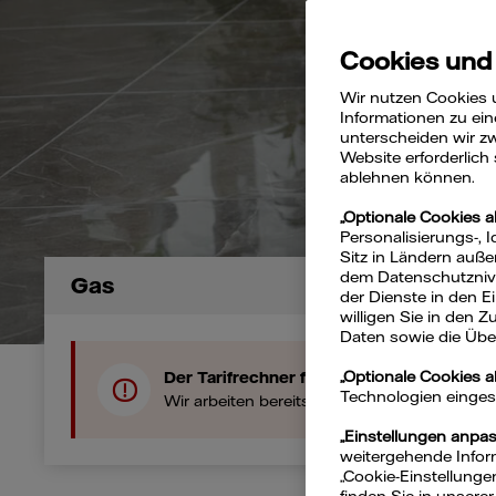
Ga
Cookies und
Wir nutzen Cookies 
Informationen zu ein
unterscheiden wir zw
Website erforderlich
ablehnen können.
„Optionale Cookies a
Personalisierungs-, 
Sitz in Ländern auße
dem Datenschutznivea
Gas
der Dienste in den 
willigen Sie in den 
Daten sowie die Über
„Optionale Cookies 
Der Tarifrechner funktioniert gerade nicht
Technologien eingeset
Wir arbeiten bereits an einer Lösung. Bitte 
„Einstellungen anpa
weitergehende Inform
„Cookie-Einstellunge