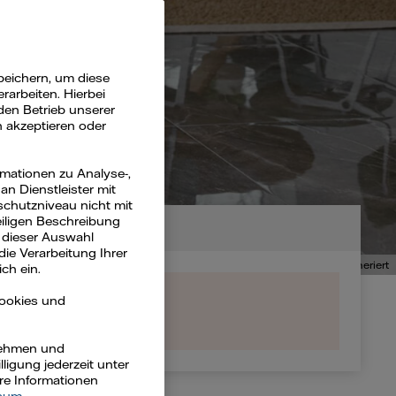
use
peichern, um diese
arbeiten. Hierbei
den Betrieb unserer
n akzeptieren oder
rmationen zu Analyse-,
n Dienstleister mit
schutzniveau nicht mit
eiligen Beschreibung
 dieser Auswahl
die Verarbeitung Ihrer
Bild: KI-generiert
ch ein.
Cookies und
rnehmen und
ligung jederzeit unter
ere Informationen