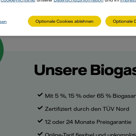
r
Cookie-Richtlinie
, unserer
Datenschutzinformation
und im
Impres
Optionale Cookies ablehnen
Optionale 
sen
Unsere Biogas
Mit 5 %, 15 % oder 65 % Biogasa
Zertifiziert durch den TÜV Nord
12 oder 24 Monate Preisgarantie
Online-Tarif flexibel und unkompliz