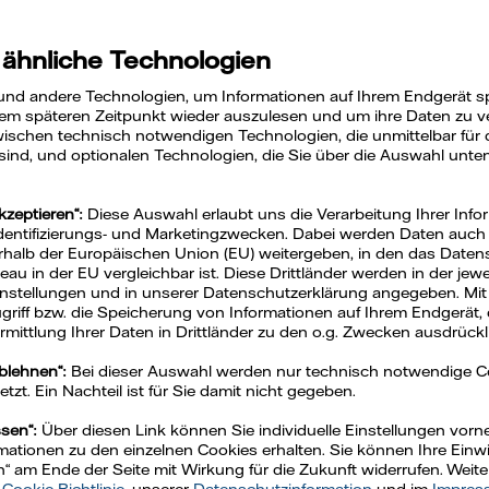
s für Ihr Zuha
 ähnliche Technologien
und andere Technologien, um Informationen auf Ihrem Endgerät s
em späteren Zeitpunkt wieder auszulesen und um ihre Daten zu ver
ischen technisch notwendigen Technologien, die unmittelbar für 
 sind, und optionalen Technologien, die Sie über die Auswahl unte
kzeptieren“:
Diese Auswahl erlaubt uns die Verarbeitung Ihrer Info
Identifizierungs- und Marketingzwecken. Dabei werden Daten auch a
rhalb der Europäischen Union (EU) weitergeben, in den das Daten
u in der EU vergleichbar ist. Diese Drittländer werden in der jew
Einstellungen und in unserer Datenschutzerklärung angegeben. Mit
Zugriff bzw. die Speicherung von Informationen auf Ihrem Endgerät, 
mittlung Ihrer Daten in Drittländer zu den o.g. Zwecken ausdrückli
ablehnen“:
Bei dieser Auswahl werden nur technisch notwendige 
.
zt. Ein Nachteil ist für Sie damit nicht gegeben.
versuchen Sie es zu einem späteren Zeitpunkt erneut.
ssen“:
Über diesen Link können Sie individuelle Einstellungen vo
ationen zu den einzelnen Cookies erhalten. Sie können Ihre Einwil
n“ am Ende der Seite mit Wirkung für die Zukunft widerrufen. Weit