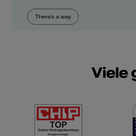
There's a way
Viele 