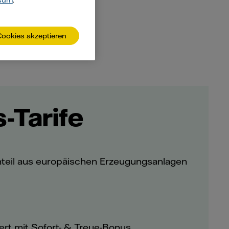
sum
.
Cookies akzeptieren
-Tarife
nteil aus europäischen Erzeugungsanlagen
iert mit Sofort- & Treue-Bonus