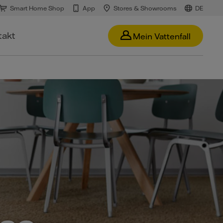
Smart Home Shop
App
Stores & Showrooms
DE
takt
Mein Vattenfall