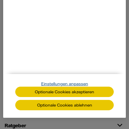
Unsere Produkte
Ökostrom
Dynamischer Strom
Wärmestrom
Gas
Biogas
PV-Anlagen
Balkonkraftwerke
Wärmepumpen
Wallboxen
Einstellungen anpassen
Online Services
Optionale Cookies akzeptieren
Optionale Cookies ablehnen
Kundenservice
Ratgeber