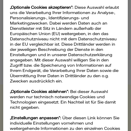
„Optionale Cookies akzeptieren“:
Diese Auswahl erlaubt
uns die Verarbeitung Ihrer Informationen zu Analyse-,
Polski
Personalisierungs-, Identifizierungs- und
Marketingzwecken. Dabei werden Daten auch an
Dienstleister mit Sitz in Ländern außerhalb der
Europäischen Union (EU) weitergeben, in den das
Pyccknn
Datenschutzniveau nicht mit dem Datenschutzniveau
in der EU vergleichbar ist. Diese Drittländer werden in
der jeweiligen Beschreibung der Dienste in den
Einstellungen und in unserer Datenschutzerklärung
Türkce
angegeben. Mit dieser Auswahl willigen Sie in den
Zugriff bzw. die Speicherung von Informationen auf
Ihrem Endgerät, die Verarbeitung Ihrer Daten sowie die
Übermittlung Ihrer Daten in Drittländer zu den o.g.
Zwecken ausdrücklich ein.
„Optionale Cookies ablehnen“:
Bei dieser Auswahl
Want to view all content in your
werden nur technisch notwendige Cookies und
Technologien eingesetzt. Ein Nachteil ist für Sie damit
language? Here’s how to adjust your
nicht gegeben.
browser settings.
„Einstellungen anpassen“:
Über diesen Link können Sie
individuelle Einstellungen vornehmen und
Learn more
weitergehende Informationen zu den einzelnen Cookies