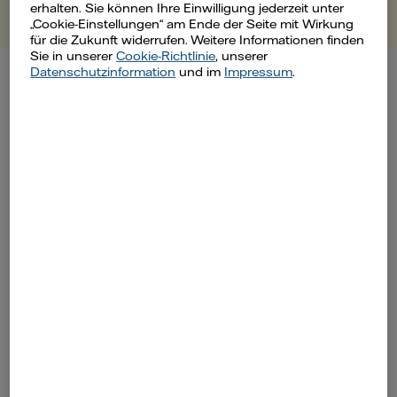
erhalten. Sie können Ihre Einwilligung jederzeit unter
„Cookie-Einstellungen“ am Ende der Seite mit Wirkung
für die Zukunft widerrufen. Weitere Informationen finden
Sie in unserer
Cookie-Richtlinie
, unserer
Datenschutzinformation
und im
Impressum
.
English
Here you find main information in your
language.
Electricity Supply |
How does electricity supply
work in Germany?
Switch to Vattenfall |
How can I become a
customer?
Billing |
How are electricity and gas billed?
Contact |
How can I contact you?