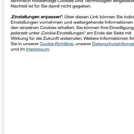
technisch notwendige Cookies und Technologien eingesetzt.
Telefon:
040 180486055
Nachteil ist für Sie damit nicht gegeben.
Geschäftsführer
„Einstellungen anpassen“:
Über diesen Link können Sie indiv
Einstellungen vornehmen und weitergehende Informationen
Rainer Wittenberg
den einzelnen Cookies erhalten. Sie können Ihre Einwilligung
Frank Rockel
jederzeit unter „Cookie-Einstellungen“ am Ende der Seite mit
Wirkung für die Zukunft widerrufen. Weitere Informationen fi
Vorsitzender des Aufsichtsrats
Sie in unserer
Cookie-Richtlinie
, unserer
Datenschutzinforma
und im
Impressum
.
Alexander van Ofwegen
Handelsregisternummer
HRB 87512 Amtsgericht Hamburg
Umsatzsteueridentifikationsnummer
DE 813577496
Vattenfall Real Estate Energy
Sales GmbH