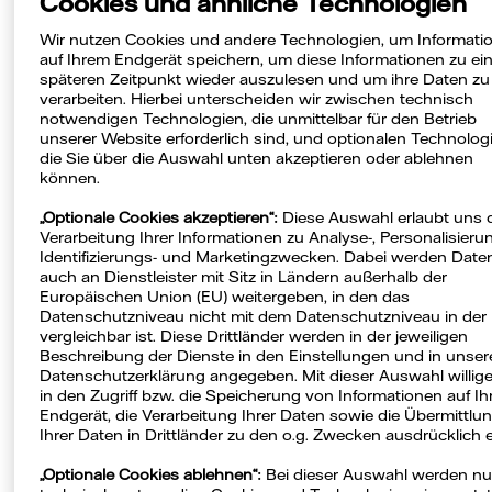
Cookies und ähnliche Technologien
Wir nutzen Cookies und andere Technologien, um Informati
Für den allgemeinen Betrieb der Website, die
auf Ihrem Endgerät speichern, um diese Informationen zu e
Energieversorgung von Privat- und
späteren Zeitpunkt wieder auszulesen und um ihre Daten zu
verarbeiten. Hierbei unterscheiden wir zwischen technisch
Geschäftskunden sowie alle Inhalte,
Produkte
notwendigen Technologien, die unmittelbar für den Betrieb
und (Dienst-)Leistungen
, die nach diesem
unserer Website erforderlich sind, und optionalen Technolog
Impressum keiner anderen Gesellschaft
die Sie über die Auswahl unten akzeptieren oder ablehnen
können.
zugeordnet sind, ist die Vattenfall Europe
Sales GmbH verantwortlich.
„Optionale Cookies akzeptieren“:
Diese Auswahl erlaubt uns 
Verarbeitung Ihrer Informationen zu Analyse-, Personalisierun
Identifizierungs- und Marketingzwecken. Dabei werden Date
Vattenfall Europe Sales GmbH
auch an Dienstleister mit Sitz in Ländern außerhalb der
Amerigo-Vespucci-Platz 2
Europäischen Union (EU) weitergeben, in den das
20457 Hamburg
Datenschutzniveau nicht mit dem Datenschutzniveau in der
vergleichbar ist. Diese Drittländer werden in der jeweiligen
Keine Besucheranschrift!
Beschreibung der Dienste in den Einstellungen und in unser
Datenschutzerklärung angegeben. Mit dieser Auswahl willige
Für Serviceanliegen nutzen Sie bitte unser
in den Zugriff bzw. die Speicherung von Informationen auf I
Kontaktformular
Endgerät, die Verarbeitung Ihrer Daten sowie die Übermittlu
Ihrer Daten in Drittländer zu den o.g. Zwecken ausdrücklich e
Allgemeine Anfragen an E-Mail:
impressum@vattenfall.de
„Optionale Cookies ablehnen“:
Bei dieser Auswahl werden nu