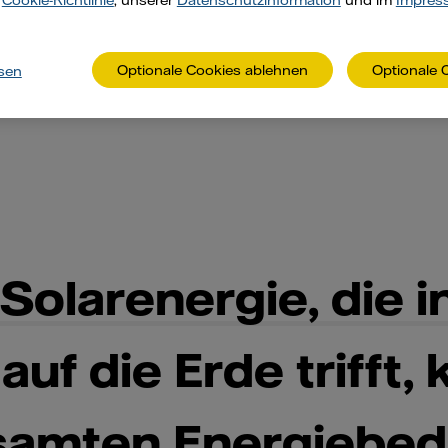
r
Cookie-Richtlinie
, unserer
Datenschutzinformation
und im
Impres
Optionale Cookies ablehnen
Optionale 
sen
 Solarenergie, die i
auf die Erde trifft,
samten Energiebed