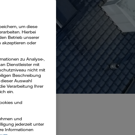
deos
peichern, um diese
arbeiten. Hierbei
den Betrieb unserer
n akzeptieren oder
rmationen zu Analyse-,
n Dienstleister mit
schutzniveau nicht mit
eiligen Beschreibung
 dieser Auswahl
die Verarbeitung Ihrer
ch ein.
Cookies und
rnehmen und
ligung jederzeit unter
ere Informationen