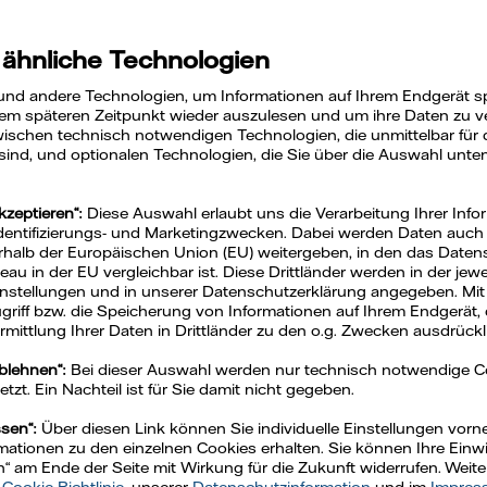
iathek und Vi
 ähnliche Technologien
und andere Technologien, um Informationen auf Ihrem Endgerät s
em späteren Zeitpunkt wieder auszulesen und um ihre Daten zu ver
ischen technisch notwendigen Technologien, die unmittelbar für 
 sind, und optionalen Technologien, die Sie über die Auswahl unte
kzeptieren“:
Diese Auswahl erlaubt uns die Verarbeitung Ihrer Info
Identifizierungs- und Marketingzwecken. Dabei werden Daten auch a
rhalb der Europäischen Union (EU) weitergeben, in den das Daten
u in der EU vergleichbar ist. Diese Drittländer werden in der jew
Einstellungen und in unserer Datenschutzerklärung angegeben. Mit
Zugriff bzw. die Speicherung von Informationen auf Ihrem Endgerät, 
mittlung Ihrer Daten in Drittländer zu den o.g. Zwecken ausdrückli
ablehnen“:
Bei dieser Auswahl werden nur technisch notwendige 
Im Fokus
Magazin
Mediathek
zt. Ein Nachteil ist für Sie damit nicht gegeben.
ssen“:
Über diesen Link können Sie individuelle Einstellungen vo
ationen zu den einzelnen Cookies erhalten. Sie können Ihre Einwil
n“ am Ende der Seite mit Wirkung für die Zukunft widerrufen. Weit