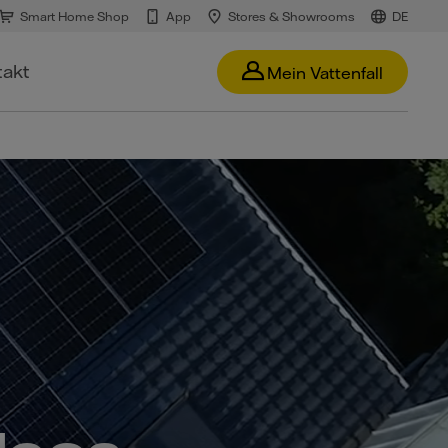
Smart Home Shop
App
Stores & Showrooms
DE
takt
Mein Vattenfall