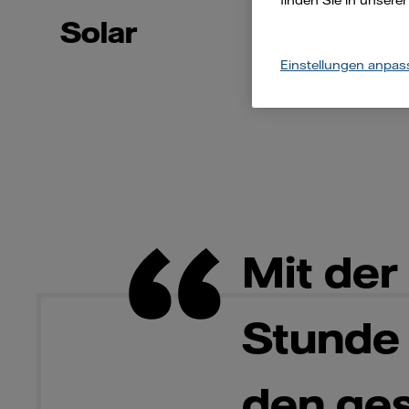
finden Sie in unsere
Solar
Einstellungen anpas
Mit der
Stunde 
den ge