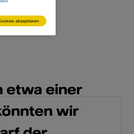
sum
.
Cookies akzeptieren
n etwa einer
 könnten wir
arf der