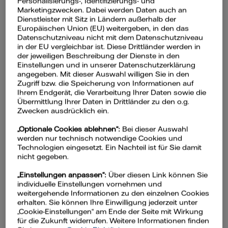
Personalisierungs-, Identifizierungs- und
Marketingzwecken. Dabei werden Daten auch an
Dienstleister mit Sitz in Ländern außerhalb der
Europäischen Union (EU) weitergeben, in den das
Inhaltsverzeichnis
Datenschutzniveau nicht mit dem Datenschutzniveau
in der EU vergleichbar ist. Diese Drittländer werden in
der jeweiligen Beschreibung der Dienste in den
Welche Arten von Wärmepumpen gibt
Einstellungen und in unserer Datenschutzerklärung
es?
angegeben. Mit dieser Auswahl willigen Sie in den
Zugriff bzw. die Speicherung von Informationen auf
Luft-Wasser-Wärmepumpe: Die
Ihrem Endgerät, die Verarbeitung Ihrer Daten sowie die
Kompatible
Übermittlung Ihrer Daten in Drittländer zu den o.g.
Zwecken ausdrücklich ein.
Vattenfall Tipp
Erdwärmepumpe: Die Tiefgehende
„Optionale Cookies ablehnen“:
Bei dieser Auswahl
werden nur technisch notwendige Cookies und
Wasser-Wasser-Wärmepumpe: Die
Technologien eingesetzt. Ein Nachteil ist für Sie damit
Effiziente
nicht gegeben.
Luft-Luft-Wärmepumpe: Die Einfache
„Einstellungen anpassen“:
Über diesen Link können Sie
Wichtige Kriterien im Wärmepumpen-
individuelle Einstellungen vornehmen und
weitergehende Informationen zu den einzelnen Cookies
Vergleich auf einen Blick
erhalten. Sie können Ihre Einwilligung jederzeit unter
Luft-Wasser-Wärmepumpe beliebter
„Cookie-Einstellungen“ am Ende der Seite mit Wirkung
für die Zukunft widerrufen. Weitere Informationen finden
als Erdwärmepumpe