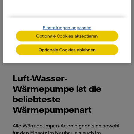
Verlegung von Kollektoren bzw. die Bohrung
der Sonden vorhanden sein und der Boden
muss die richtige Beschaffenheit aufweisen.
Außerdem ist die Installation
Einstellungen anpassen
genehmigungspflichtig.
Optionale Cookies akzeptieren
Optionale Cookies ablehnen
Luft-Wasser-
Wärmepumpe ist die
beliebteste
Wärmepumpenart
Alle Wärmepumpen-Arten eignen sich sowohl
für den Einsatz im Neubau als auch im