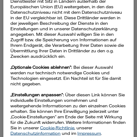
Dienstleister mit Sitz in Ländern außerhalb der
Europäischen Union (EU) weitergeben, in den das
Energiespartipps
Datenschutzniveau nicht mit dem Datenschutzniveau
in der EU vergleichbar ist. Diese Drittländer werden in
der jeweiligen Beschreibung der Dienste in den
hält der Akku länger
Einstellungen und in unserer Datenschutzerklärung
angegeben. Mit dieser Auswahl willigen Sie in den
durch
Zugriff bzw. die Speicherung von Informationen auf
Ihrem Endgerät, die Verarbeitung Ihrer Daten sowie die
Übermittlung Ihrer Daten in Drittländer zu den o.g.
Zwecken ausdrücklich ein.
„Optionale Cookies ablehnen“:
Bei dieser Auswahl
werden nur technisch notwendige Cookies und
Tipp 1: Flutlicht aus!
Technologien eingesetzt. Ein Nachteil ist für Sie damit
nicht gegeben.
Die Helligkeit des Displays beeinflusst die
„Einstellungen anpassen“:
Über diesen Link können Sie
Laufzeit des Akkus entscheidend.
individuelle Einstellungen vornehmen und
weitergehende Informationen zu den einzelnen Cookies
Verzichten Sie auf die
erhalten. Sie können Ihre Einwilligung jederzeit unter
Automatikeinstellung. Denn Ihr Handy
„Cookie-Einstellungen“ am Ende der Seite mit Wirkung
für die Zukunft widerrufen. Weitere Informationen finden
verbraucht ständig Strom, wenn es sich
Sie in unserer
Cookie-Richtlinie
, unserer
pausenlos automatisch den
Datenschutzinformation
und im
Impressum
.