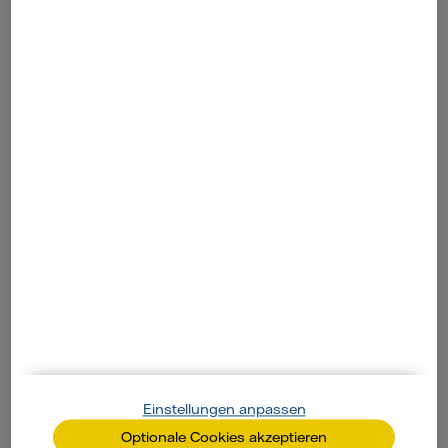
Handy unterwegs laden
Es passiert immer zum falschen Zeitpunkt: Der
Handy-Akku neigt sich dem Ende zu. Abhilfe
versprechen externe Akkus und immer
ausgereiftere Solarladegeräte.
Zum Artikel
Einstellungen anpassen
Optionale Cookies akzeptieren