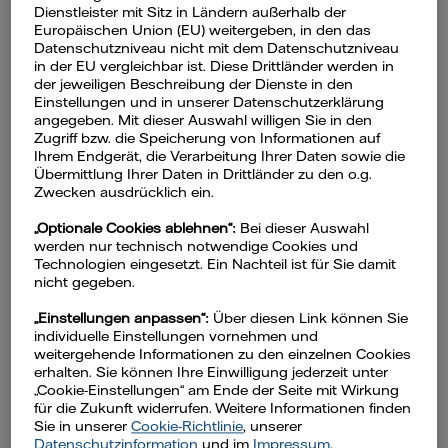
Dienstleister mit Sitz in Ländern außerhalb der
Inhaltsverzeichnis
Europäischen Union (EU) weitergeben, in den das
Datenschutzniveau nicht mit dem Datenschutzniveau
in der EU vergleichbar ist. Diese Drittländer werden in
Stromverbrauch Ladekabel: Die Masse
der jeweiligen Beschreibung der Dienste in den
Einstellungen und in unserer Datenschutzerklärung
macht’s
angegeben. Mit dieser Auswahl willigen Sie in den
Achtung: Brandgefahr
Zugriff bzw. die Speicherung von Informationen auf
Ihrem Endgerät, die Verarbeitung Ihrer Daten sowie die
Verbrauch senken bei Smartphone &
Übermittlung Ihrer Daten in Drittländer zu den o.g.
Laptop
Zwecken ausdrücklich ein.
Tipps für Vergessliche
„Optionale Cookies ablehnen“:
Bei dieser Auswahl
Apps helfen beim Stromsparen
werden nur technisch notwendige Cookies und
Technologien eingesetzt. Ein Nachteil ist für Sie damit
Vattenfall-Tipp
nicht gegeben.
Vattenfall-Fazit
„Einstellungen anpassen“:
Über diesen Link können Sie
individuelle Einstellungen vornehmen und
weitergehende Informationen zu den einzelnen Cookies
erhalten. Sie können Ihre Einwilligung jederzeit unter
Stromverbrauch Ladekabel:
„Cookie-Einstellungen“ am Ende der Seite mit Wirkung
Die Masse macht’s
für die Zukunft widerrufen. Weitere Informationen finden
Sie in unserer
Cookie-Richtlinie
, unserer
Datenschutzinformation
und im
Impressum
.