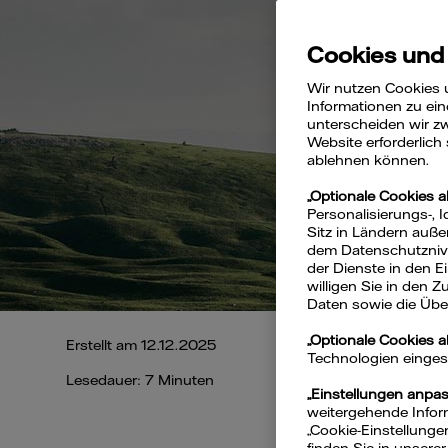
Cookies und
Wir nutzen Cookies 
Informationen zu ein
unterscheiden wir zw
Website erforderlich
ablehnen können.
„Optionale Cookies a
Personalisierungs-, 
Sitz in Ländern auße
dem Datenschutznivea
der Dienste in den 
willigen Sie in den 
Daten sowie die Über
„Optionale Cookies 
Erstellt am 12.12.2025
Technologien eingeset
Lesedauer: 7 Minuten
„Einstellungen anpa
weitergehende Inform
„Cookie-Einstellunge