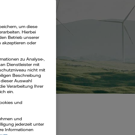
peichern, um diese
arbeiten. Hierbei
den Betrieb unserer
n akzeptieren oder
rmationen zu Analyse-,
n Dienstleister mit
schutzniveau nicht mit
eiligen Beschreibung
 dieser Auswahl
die Verarbeitung Ihrer
ch ein.
Cookies und
rnehmen und
ligung jederzeit unter
ere Informationen