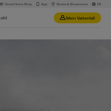
Smart Home Shop
App
Stores & Showrooms
DE
takt
Mein Vattenfall