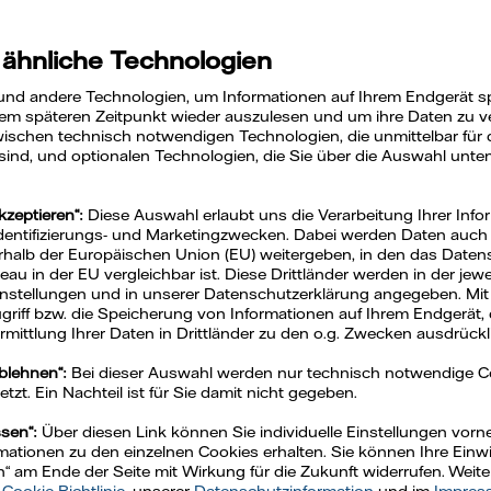
 ähnliche Technologien
und andere Technologien, um Informationen auf Ihrem Endgerät s
em späteren Zeitpunkt wieder auszulesen und um ihre Daten zu ver
ischen technisch notwendigen Technologien, die unmittelbar für 
 sind, und optionalen Technologien, die Sie über die Auswahl unte
kzeptieren“:
Diese Auswahl erlaubt uns die Verarbeitung Ihrer Info
Identifizierungs- und Marketingzwecken. Dabei werden Daten auch a
rhalb der Europäischen Union (EU) weitergeben, in den das Daten
u in der EU vergleichbar ist. Diese Drittländer werden in der jew
Einstellungen und in unserer Datenschutzerklärung angegeben. Mit
Zugriff bzw. die Speicherung von Informationen auf Ihrem Endgerät, 
mittlung Ihrer Daten in Drittländer zu den o.g. Zwecken ausdrückli
ablehnen“:
Bei dieser Auswahl werden nur technisch notwendige 
zt. Ein Nachteil ist für Sie damit nicht gegeben.
ssen“:
Über diesen Link können Sie individuelle Einstellungen vo
ationen zu den einzelnen Cookies erhalten. Sie können Ihre Einwil
Fernwärme
n“ am Ende der Seite mit Wirkung für die Zukunft widerrufen. Weit