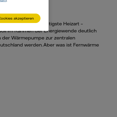
sum
.
Cookies akzeptieren
schland die drittwichtigste Heizart –
 soll im Rahmen der Energiewende deutlich
 der Wärmepumpe zur zentralen
eutschland werden. Aber was ist Fernwärme