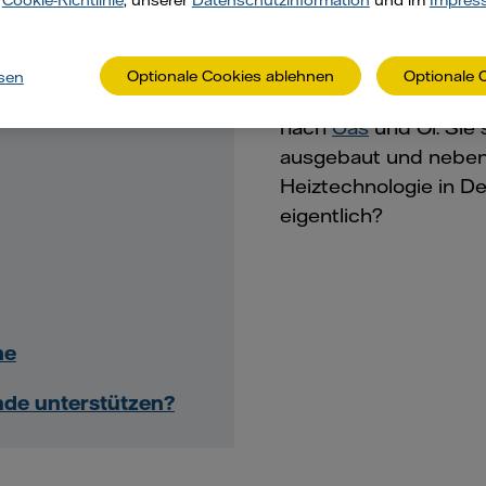
r
Cookie-Richtlinie
, unserer
Datenschutzinformation
und im
Impres
Optionale Cookies ablehnen
Optionale 
sen
Fernwärme ist in Deut
nach
Gas
und Öl. Sie
ausgebaut und neben
Heiztechnologie in D
eigentlich?
me
de unterstützen?