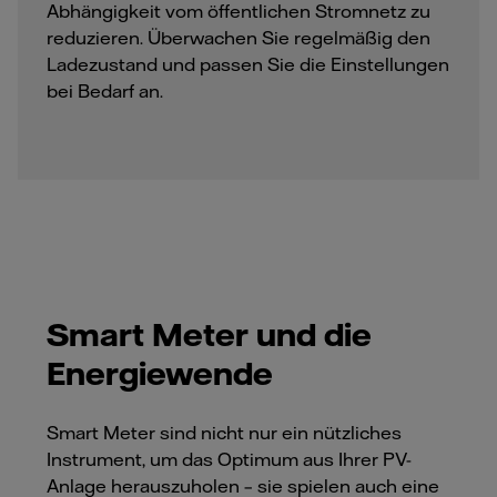
Abhängigkeit vom öffentlichen Stromnetz zu
reduzieren. Überwachen Sie regelmäßig den
Ladezustand und passen Sie die Einstellungen
bei Bedarf an.
Smart Meter und die
Energiewende
Smart Meter sind nicht nur ein nützliches
Instrument, um das Optimum aus Ihrer PV-
Anlage herauszuholen – sie spielen auch eine