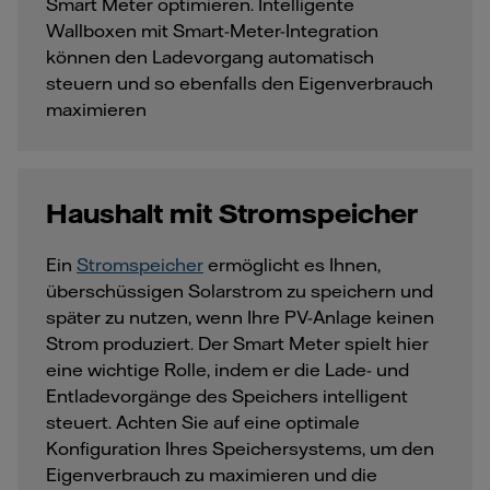
Smart Meter optimieren. Intelligente
Wallboxen mit Smart-Meter-Integration
können den Ladevorgang automatisch
steuern und so ebenfalls den Eigenverbrauch
maximieren
Haushalt mit Stromspeicher
Ein
Stromspeicher
ermöglicht es Ihnen,
überschüssigen Solarstrom zu speichern und
später zu nutzen, wenn Ihre PV-Anlage keinen
Strom produziert. Der Smart Meter spielt hier
eine wichtige Rolle, indem er die Lade- und
Entladevorgänge des Speichers intelligent
steuert. Achten Sie auf eine optimale
Konfiguration Ihres Speichersystems, um den
Eigenverbrauch zu maximieren und die