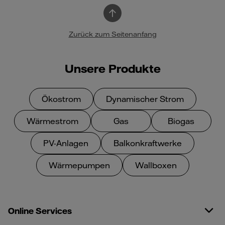
Zurück zum Seitenanfang
Unsere Produkte
Ökostrom
Dynamischer Strom
Wärmestrom
Gas
Biogas
PV-Anlagen
Balkonkraftwerke
Wärmepumpen
Wallboxen
Online Services