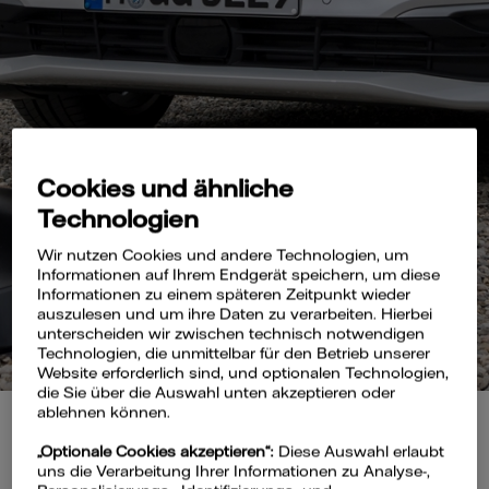
Cookies und ähnliche
Technologien
Wir nutzen Cookies und andere Technologien, um
Informationen auf Ihrem Endgerät speichern, um diese
Informationen zu einem späteren Zeitpunkt wieder
auszulesen und um ihre Daten zu verarbeiten. Hierbei
unterscheiden wir zwischen technisch notwendigen
Technologien, die unmittelbar für den Betrieb unserer
Website erforderlich sind, und optionalen Technologien,
die Sie über die Auswahl unten akzeptieren oder
ablehnen können.
14.8.2025
„Optionale Cookies akzeptieren“:
Diese Auswahl erlaubt
Lesedauer: 6 Minuten
uns die Verarbeitung Ihrer Informationen zu Analyse-,