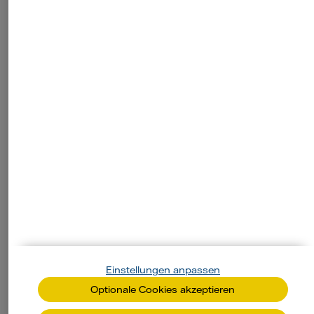
Anliegen selbst erledigen
Wir versorgen Sie nicht nur zuverlässig mit
Energie – wir sorgen auch dafür, dass Sie auf
jede Frage die passende Antwort finden.
Einstellungen anpassen
Optionale Cookies akzeptieren
Zählerstand mitteilen