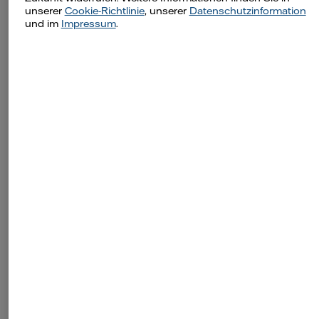
unserer
Cookie-Richtlinie
, unserer
Datenschutzinformation
und im
Impressum
.
Während der Trocknung
müssen Sie bezüglich Ihrer
Stromkosten nichts weiter
tun.