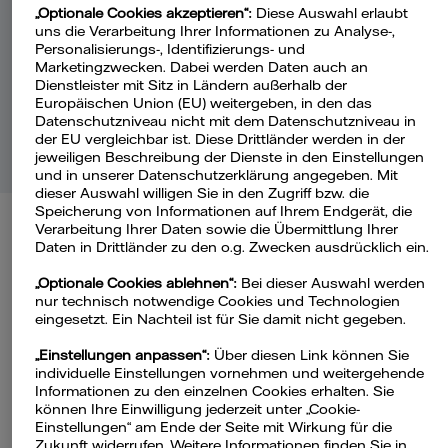
„Optionale Cookies akzeptieren“:
Diese Auswahl erlaubt
uns die Verarbeitung Ihrer Informationen zu Analyse-,
Personalisierungs-, Identifizierungs- und
Was muss ich nach der nächsten
Marketingzwecken. Dabei werden Daten auch an
Jahresabrechnung beachten?
Dienstleister mit Sitz in Ländern außerhalb der
Europäischen Union (EU) weitergeben, in den das
Datenschutzniveau nicht mit dem Datenschutzniveau in
Mehr
der EU vergleichbar ist. Diese Drittländer werden in der
jeweiligen Beschreibung der Dienste in den Einstellungen
und in unserer Datenschutzerklärung angegeben. Mit
dieser Auswahl willigen Sie in den Zugriff bzw. die
Speicherung von Informationen auf Ihrem Endgerät, die
Verarbeitung Ihrer Daten sowie die Übermittlung Ihrer
Daten in Drittländer zu den o.g. Zwecken ausdrücklich ein.
Was muss ich während
„Optionale Cookies ablehnen“:
Bei dieser Auswahl werden
nur technisch notwendige Cookies und Technologien
der
eingesetzt. Ein Nachteil ist für Sie damit nicht gegeben.
Trocknungsmaßnahmen
„Einstellungen anpassen“:
Über diesen Link können Sie
individuelle Einstellungen vornehmen und weitergehende
beachten?
Informationen zu den einzelnen Cookies erhalten. Sie
können Ihre Einwilligung jederzeit unter „Cookie-
Einstellungen“ am Ende der Seite mit Wirkung für die
Zukunft widerrufen. Weitere Informationen finden Sie in