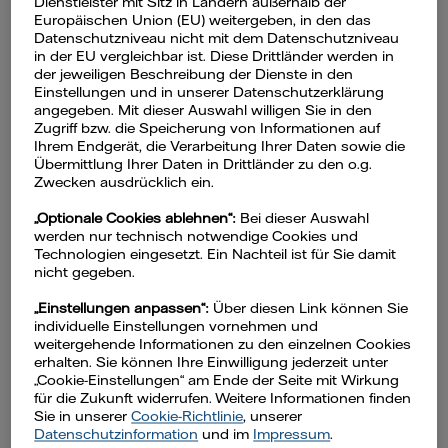
Dienstleister mit Sitz in Ländern außerhalb der
Europäischen Union (EU) weitergeben, in den das
Inhaltsverzeichnis
Datenschutzniveau nicht mit dem Datenschutzniveau
in der EU vergleichbar ist. Diese Drittländer werden in
der jeweiligen Beschreibung der Dienste in den
Was passiert nach einem
Einstellungen und in unserer Datenschutzerklärung
Wasserschaden?
angegeben. Mit dieser Auswahl willigen Sie in den
Zugriff bzw. die Speicherung von Informationen auf
Wie funktionieren die
Ihrem Endgerät, die Verarbeitung Ihrer Daten sowie die
Übermittlung Ihrer Daten in Drittländer zu den o.g.
Trocknungsmaßnahmen nach
Zwecken ausdrücklich ein.
einem Wasserschaden?
„Optionale Cookies ablehnen“:
Bei dieser Auswahl
Bautrockner im Einsatz - was
werden nur technisch notwendige Cookies und
Technologien eingesetzt. Ein Nachteil ist für Sie damit
bedeutet das für den
nicht gegeben.
Stromverbrauch?
„Einstellungen anpassen“:
Über diesen Link können Sie
Steigender Stromverbrauch: Was
individuelle Einstellungen vornehmen und
weitergehende Informationen zu den einzelnen Cookies
Kund:innen beachten sollten
erhalten. Sie können Ihre Einwilligung jederzeit unter
„Cookie-Einstellungen“ am Ende der Seite mit Wirkung
Wer zahlt für den hohen
für die Zukunft widerrufen. Weitere Informationen finden
Stromverbrauch?
Sie in unserer
Cookie-Richtlinie
, unserer
Datenschutzinformation
und im
Impressum
.