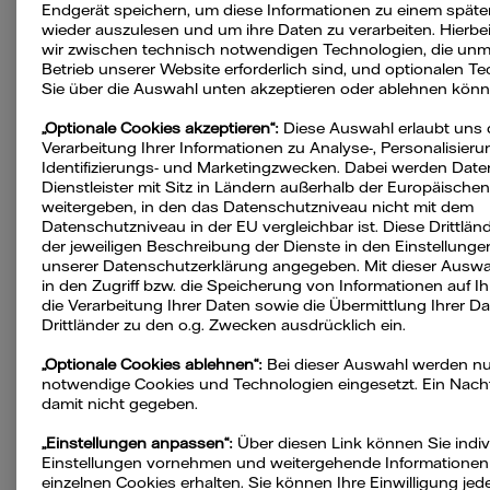
Endgerät speichern, um diese Informationen zu einem späte
Gasverbrauch ablesen und berechnen
wieder auszulesen und um ihre Daten zu verarbeiten. Hierbe
wir zwischen technisch notwendigen Technologien, die unmit
Gasverbrauch reduzieren
Betrieb unserer Website erforderlich sind, und optionalen Te
Sie über die Auswahl unten akzeptieren oder ablehnen könn
Fazit: Gasverbrauch in Deutschland
„Optionale Cookies akzeptieren“:
Diese Auswahl erlaubt uns 
Verarbeitung Ihrer Informationen zu Analyse-, Personalisieru
Identifizierungs- und Marketingzwecken. Dabei werden Date
Dienstleister mit Sitz in Ländern außerhalb der Europäische
Gasarten im Überblick
weitergeben, in den das Datenschutzniveau nicht mit dem
Datenschutzniveau in der EU vergleichbar ist. Diese Drittlän
der jeweiligen Beschreibung der Dienste in den Einstellunge
Gas ist nicht gleich Gas: Verschiedene
unserer Datenschutzerklärung angegeben. Mit dieser Auswah
in den Zugriff bzw. die Speicherung von Informationen auf I
Gasarten unterscheiden sich unter anderem in
die Verarbeitung Ihrer Daten sowie die Übermittlung Ihrer Da
ihrem Energiegehalt und in ihrem Brennwert.
Drittländer zu den o.g. Zwecken ausdrücklich ein.
Für die Berechnung des Gasverbrauchs ist es
„Optionale Cookies ablehnen“:
Bei dieser Auswahl werden nu
deshalb wichtig zu wissen, welche Gasart
notwendige Cookies und Technologien eingesetzt. Ein Nachtei
genutzt wird.
damit nicht gegeben.
„Einstellungen anpassen“:
Über diesen Link können Sie indiv
Einstellungen vornehmen und weitergehende Informationen
einzelnen Cookies erhalten. Sie können Ihre Einwilligung jede