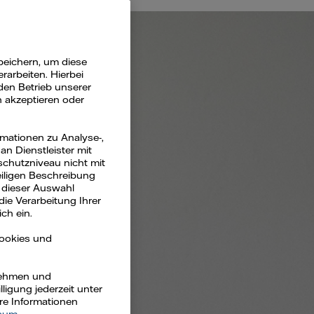
peichern, um diese
arbeiten. Hierbei
den Betrieb unserer
n akzeptieren oder
rmationen zu Analyse-,
n Dienstleister mit
schutzniveau nicht mit
eiligen Beschreibung
 dieser Auswahl
die Verarbeitung Ihrer
ch ein.
Cookies und
rnehmen und
ligung jederzeit unter
ere Informationen