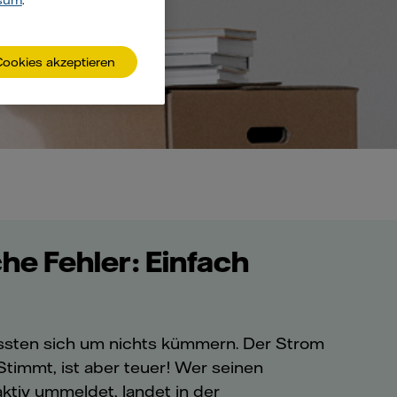
sum
.
Cookies akzeptieren
he Fehler: Einfach
üssten sich um nichts kümmern. Der Strom
 Stimmt, ist aber teuer! Wer seinen
aktiv ummeldet, landet in der