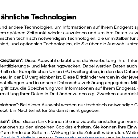
 ähnliche Technologien
und andere Technologien, um Informationen auf Ihrem Endgerät s
em späteren Zeitpunkt wieder auszulesen und um ihre Daten zu ver
ischen technisch notwendigen Technologien, die unmittelbar für 
 sind, und optionalen Technologien, die Sie über die Auswahl unte
kzeptieren“:
Diese Auswahl erlaubt uns die Verarbeitung Ihrer Info
Identifizierungs- und Marketingzwecken. Dabei werden Daten auch a
rhalb der Europäischen Union (EU) weitergeben, in den das Daten
u in der EU vergleichbar ist. Diese Drittländer werden in der jew
Einstellungen und in unserer Datenschutzerklärung angegeben. Mit
Zugriff bzw. die Speicherung von Informationen auf Ihrem Endgerät, 
mittlung Ihrer Daten in Drittländer zu den o.g. Zwecken ausdrückli
ablehnen“:
Bei dieser Auswahl werden nur technisch notwendige 
zt. Ein Nachteil ist für Sie damit nicht gegeben.
ssen“:
Über diesen Link können Sie individuelle Einstellungen vo
ationen zu den einzelnen Cookies erhalten. Sie können Ihre Einwil
n“ am Ende der Seite mit Wirkung für die Zukunft widerrufen. Weit