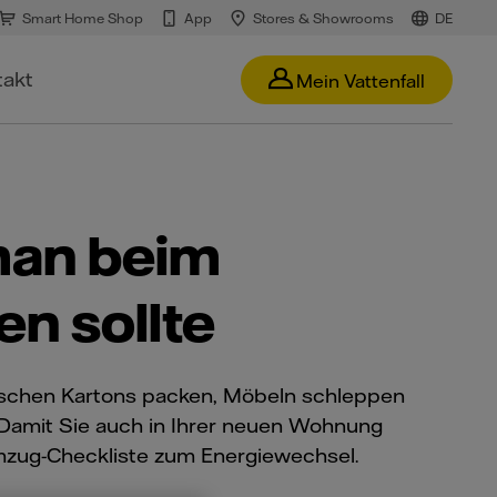
Smart Home Shop
App
Stores & Showrooms
DE
takt
Mein Vattenfall
man beim
n sollte
ischen Kartons packen, Möbeln schleppen
 Damit Sie auch in Ihrer neuen Wohnung
Umzug-Checkliste zum Energiewechsel.