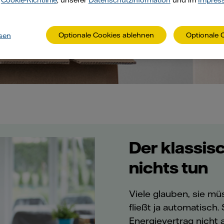
r
Cookie-Richtlinie
, unserer
Datenschutzinformation
und im
Impres
Optionale Cookies ablehnen
Optionale 
sen
Der klassisc
nichts tun
Viele glauben, sie m
fließt ja automatisch.
Energievertrag nicht 