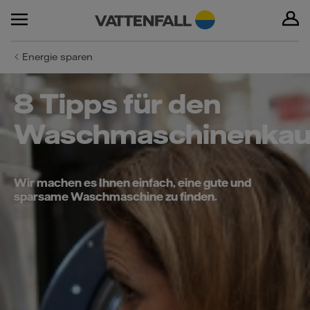
Energie sparen
8 Tipps für den
Waschmaschinenkau
Wir machen es Ihnen einfach, eine gute und
sparsame Waschmaschine zu finden.