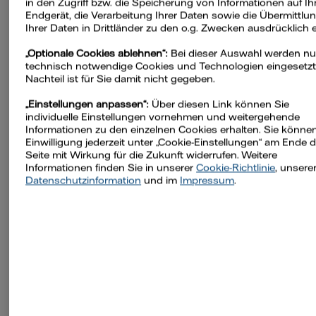
in den Zugriff bzw. die Speicherung von Informationen auf I
Endgerät, die Verarbeitung Ihrer Daten sowie die Übermittlu
Ihrer Daten in Drittländer zu den o.g. Zwecken ausdrücklich e
„Optionale Cookies ablehnen“:
Bei dieser Auswahl werden nu
technisch notwendige Cookies und Technologien eingesetzt.
Nachteil ist für Sie damit nicht gegeben.
„Einstellungen anpassen“:
Über diesen Link können Sie
Strom- und
individuelle Einstellungen vornehmen und weitergehende
Informationen zu den einzelnen Cookies erhalten. Sie können
Einwilligung jederzeit unter „Cookie-Einstellungen“ am Ende d
Wassereinsparun
Seite mit Wirkung für die Zukunft widerrufen. Weitere
Informationen finden Sie in unserer
Cookie-Richtlinie
, unsere
Datenschutzinformation
und im
Impressum
.
Im Schnitt lassen sich mit dem Umstieg
auf eine energiesparendere
Waschmaschine über die Lebensdauer
des Geräts hinweg etwa 250 Euro
einsparen. In Europa entsprächen die
möglichen Stromeinsparungen durch