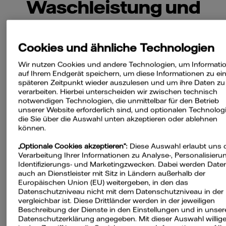
Waschleistung und
Energieeffizienz
Cookies und ähnliche Technologien
Bei einer Waschmaschine sind vor allem zwei
Wir nutzen Cookies und andere Technologien, um Informati
Dinge wichtig: Sie muss die Wäsche optimal
auf Ihrem Endgerät speichern, um diese Informationen zu e
späteren Zeitpunkt wieder auszulesen und um ihre Daten zu
reinigen und soll dabei so wenig Energie wie
verarbeiten. Hierbei unterscheiden wir zwischen technisch
möglich verbrauchen. Es geht um
notwendigen Technologien, die unmittelbar für den Betrieb
unserer Website erforderlich sind, und optionalen Technolog
Waschleistung und Energieeffizienz. Schließlich
die Sie über die Auswahl unten akzeptieren oder ablehnen
entfallen fünf Prozent des Stromverbrauchs im
können.
Haushalt aufs Wäschewaschen. Doch wie
„Optionale Cookies akzeptieren“:
Diese Auswahl erlaubt uns 
finden Sie das perfekte Gerät?
Verarbeitung Ihrer Informationen zu Analyse-, Personalisierun
Identifizierungs- und Marketingzwecken. Dabei werden Date
auch an Dienstleister mit Sitz in Ländern außerhalb der
Bei der Kaufentscheidung hilft das EU-
Europäischen Union (EU) weitergeben, in den das
Energielabel. Wir erklären, wie Sie das Label
Datenschutzniveau nicht mit dem Datenschutzniveau in der
vergleichbar ist. Diese Drittländer werden in der jeweiligen
richtig lesen und geben 8 Tipps, damit Sie das
Beschreibung der Dienste in den Einstellungen und in unser
passende Gerät finden.
Datenschutzerklärung angegeben. Mit dieser Auswahl willige