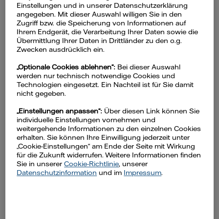
Chrome
oder
Apple Safari
auf Ihrem
Einstellungen und in unserer Datenschutzerklärung
Smartphone installiert ist, oder laden Sie
angegeben. Mit dieser Auswahl willigen Sie in den
Zugriff bzw. die Speicherung von Informationen auf
sich diesen gegebenenfalls über den
Ihrem Endgerät, die Verarbeitung Ihrer Daten sowie die
jeweiligen AppStore Ihres Gerätes
Übermittlung Ihrer Daten in Drittländer zu den o.g.
Zwecken ausdrücklich ein.
herunter.
„Optionale Cookies ablehnen“:
Bei dieser Auswahl
werden nur technisch notwendige Cookies und
Technologien eingesetzt. Ein Nachteil ist für Sie damit
nicht gegeben.
„Einstellungen anpassen“:
Über diesen Link können Sie
individuelle Einstellungen vornehmen und
weitergehende Informationen zu den einzelnen Cookies
erhalten. Sie können Ihre Einwilligung jederzeit unter
„Cookie-Einstellungen“ am Ende der Seite mit Wirkung
für die Zukunft widerrufen. Weitere Informationen finden
Sie in unserer
Cookie-Richtlinie
, unserer
Datenschutzinformation
und im
Impressum
.