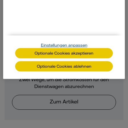
Einstellungen anpassen
Optionale Cookies akzeptieren
Dienstwagen zuhause laden
Optionale Cookies ablehnen
Zwei Wege, um die Stromkosten für den
Dienstwagen abzurechnen
Zum Artikel