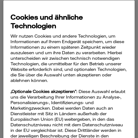
zurücksetzen können. Nutzen Sie dazu
die Konfiguration über das
KEBA WebUI
Cookies und ähnliche
– denn dazu ist
keine
Technologien
Internetverbindung
notwendig.
Wir nutzen Cookies und andere Technologien, um
Informationen auf Ihrem Endgerät speichern, um diese
Informationen zu einem späteren Zeitpunkt wieder
auszulesen und um ihre Daten zu verarbeiten. Hierbei
unterscheiden wir zwischen technisch notwendigen
Technologien, die unmittelbar für den Betrieb unserer
1. Internetbrowser auf dem
Website erforderlich sind, und optionalen Technologien,
die Sie über die Auswahl unten akzeptieren oder
Smartphone installiert?
ablehnen können.
Ganz wichtig: Um die Wallbox über das
„Optionale Cookies akzeptieren“:
Diese Auswahl erlaubt
uns die Verarbeitung Ihrer Informationen zu Analyse-,
eMobility Portal konfigurieren zu können,
Personalisierungs-, Identifizierungs- und
benötigen Sie einen internetfähigen
Marketingzwecken. Dabei werden Daten auch an
Dienstleister mit Sitz in Ländern außerhalb der
Webbrowser auf Ihrem Smartphone.
Europäischen Union (EU) weitergeben, in den das
Datenschutzniveau nicht mit dem Datenschutzniveau
Bitte stellen Sie sicher, dass z. B.
Google
in der EU vergleichbar ist. Diese Drittländer werden in
der jeweiligen Beschreibung der Dienste in den