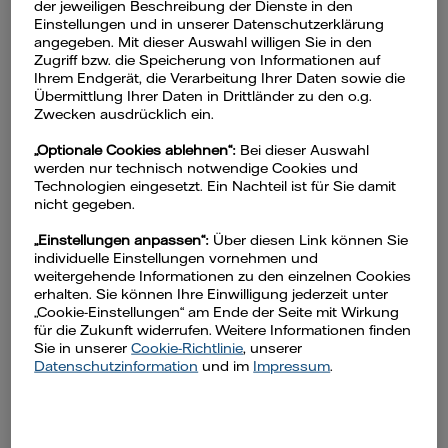
der jeweiligen Beschreibung der Dienste in den
Bitte stellen Sie sicher, dass z. B.
Google
Einstellungen und in unserer Datenschutzerklärung
Chrome
oder
Apple Safari
auf Ihrem
angegeben. Mit dieser Auswahl willigen Sie in den
Zugriff bzw. die Speicherung von Informationen auf
Smartphone installiert ist, oder laden Sie
Ihrem Endgerät, die Verarbeitung Ihrer Daten sowie die
sich diesen gegebenenfalls über den
Übermittlung Ihrer Daten in Drittländer zu den o.g.
Zwecken ausdrücklich ein.
jeweiligen AppStore Ihres Gerätes
herunter.
„Optionale Cookies ablehnen“:
Bei dieser Auswahl
werden nur technisch notwendige Cookies und
Technologien eingesetzt. Ein Nachteil ist für Sie damit
nicht gegeben.
„Einstellungen anpassen“:
Über diesen Link können Sie
individuelle Einstellungen vornehmen und
weitergehende Informationen zu den einzelnen Cookies
erhalten. Sie können Ihre Einwilligung jederzeit unter
„Cookie-Einstellungen“ am Ende der Seite mit Wirkung
für die Zukunft widerrufen. Weitere Informationen finden
Sie in unserer
Cookie-Richtlinie
, unserer
Datenschutzinformation
und im
Impressum
.