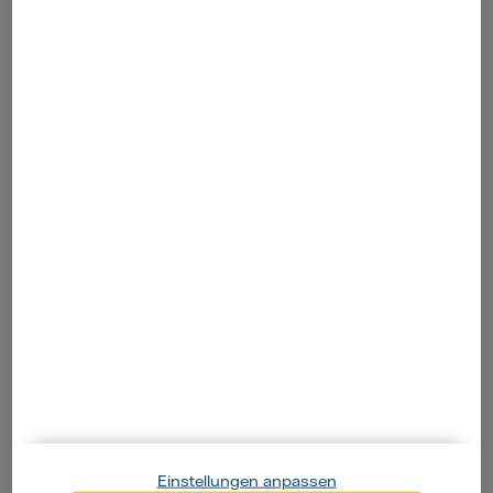
Überschussladen mit
Photovoltaik
So funktioniert das Laden mit Strom aus der
Photovoltaikanlage
Zum Artikel
Einstellungen anpassen