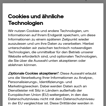
mit Ihrem Smartphone erledigen
können. Nutzen Sie dazu die
Cookies und ähnliche
Konfiguration über das
KEBA WebUI
–
Technologien
denn dazu ist
keine
Internetverbindung
notwendig.
Wir nutzen Cookies und andere Technologien, um
Informationen auf Ihrem Endgerät speichern, um diese
Informationen zu einem späteren Zeitpunkt wieder
auszulesen und um ihre Daten zu verarbeiten. Hierbei
unterscheiden wir zwischen technisch notwendigen
Technologien, die unmittelbar für den Betrieb unserer
Website erforderlich sind, und optionalen Technologien,
die Sie über die Auswahl unten akzeptieren oder
1. Internetbrowser auf dem
ablehnen können.
Smartphone installiert?
„Optionale Cookies akzeptieren“:
Diese Auswahl erlaubt
uns die Verarbeitung Ihrer Informationen zu Analyse-,
Ganz wichtig: Um die Wallbox über das
Personalisierungs-, Identifizierungs- und
KEBA WebUI
konfigurieren zu können,
Marketingzwecken. Dabei werden Daten auch an
Dienstleister mit Sitz in Ländern außerhalb der
benötigen Sie einen internetfähigen
Europäischen Union (EU) weitergeben, in den das
Webbrowser auf Ihrem Smartphone.
Datenschutzniveau nicht mit dem Datenschutzniveau
in der EU vergleichbar ist. Diese Drittländer werden in