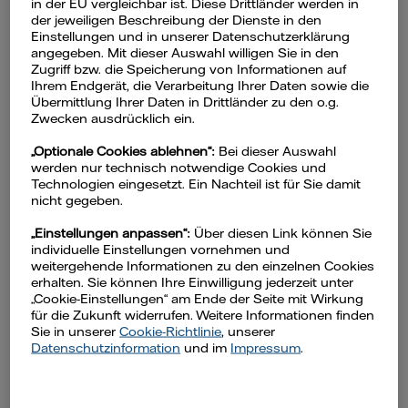
in der EU vergleichbar ist. Diese Drittländer werden in
der jeweiligen Beschreibung der Dienste in den
Inhaltsverzeichnis
Einstellungen und in unserer Datenschutzerklärung
angegeben. Mit dieser Auswahl willigen Sie in den
Zugriff bzw. die Speicherung von Informationen auf
Was tun, wenn die Sicherung
Ihrem Endgerät, die Verarbeitung Ihrer Daten sowie die
rausfliegt?
Übermittlung Ihrer Daten in Drittländer zu den o.g.
Zwecken ausdrücklich ein.
Die häufigsten Ursachen: Überlastung
oder Kurzschluss
„Optionale Cookies ablehnen“:
Bei dieser Auswahl
werden nur technisch notwendige Cookies und
Wenn die Waschmaschine den FI-
Technologien eingesetzt. Ein Nachteil ist für Sie damit
Schalter auslöst
nicht gegeben.
So können Sie vorbeugen
„Einstellungen anpassen“:
Über diesen Link können Sie
Vattenfall-Fazit
individuelle Einstellungen vornehmen und
weitergehende Informationen zu den einzelnen Cookies
erhalten. Sie können Ihre Einwilligung jederzeit unter
„Cookie-Einstellungen“ am Ende der Seite mit Wirkung
für die Zukunft widerrufen. Weitere Informationen finden
Was tun, wenn die Sicherung
Sie in unserer
Cookie-Richtlinie
, unserer
rausfliegt?
Datenschutzinformation
und im
Impressum
.
Die Formulierung, dass die Sicherung