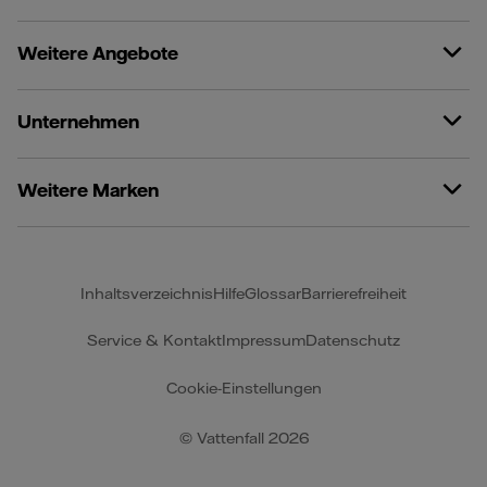
Weitere Angebote
Unternehmen
Weitere Marken
Inhaltsverzeichnis
Hilfe
Glossar
Barrierefreiheit
Service & Kontakt
Impressum
Datenschutz
Cookie-Einstellungen
© Vattenfall 2026