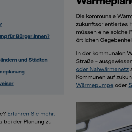
Wärmeplan
Die kommunale Wärmepl
zukunftsorientiertes
?
müssen eine solche P
g für Bürger:innen?
örtlichen Gegebenhei
In der kommunalen Wä
ändern und Städten
Straße – ausgewiesen
oder Nahwärmenetz
a
rmeplanung
Kommunen auf zukunft
weiser
Wärmepumpe
oder
S
pe?
Erfahren Sie mehr,
 bei der Planung zu