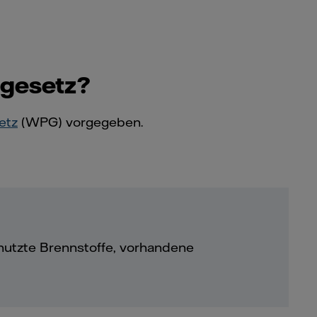
sgesetz?
etz
(WPG) vorgegeben.
utzte Brennstoffe, vorhandene