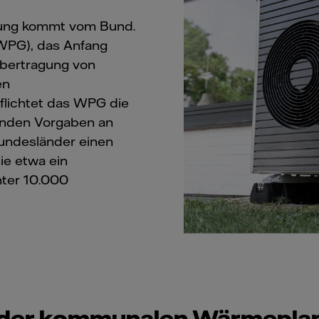
nung kommt vom Bund.
WPG), das Anfang
 Übertragung von
en
pflichtet das WPG die
enden Vorgaben an
Bundesländer einen
ie etwa ein
nter 10.000
l der kommunalen Wärmepla