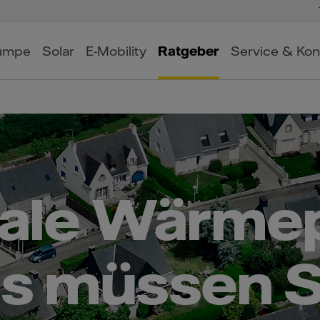
umpe
Solar
E-Mobility
Ratgeber
Service & Kon
le Wärmep
s müssen S