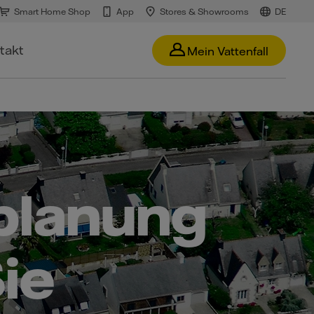
Smart Home Shop
App
Stores & Showrooms
DE
takt
Mein Vattenfall
lanung
ie