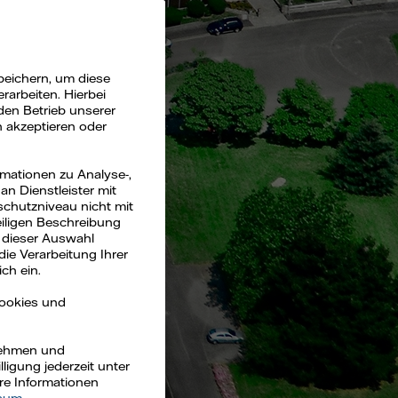
peichern, um diese
arbeiten. Hierbei
den Betrieb unserer
n akzeptieren oder
rmationen zu Analyse-,
n Dienstleister mit
schutzniveau nicht mit
eiligen Beschreibung
 dieser Auswahl
die Verarbeitung Ihrer
ch ein.
Cookies und
rnehmen und
ligung jederzeit unter
ere Informationen