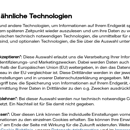
 ähnliche Technologien
und andere Technologien, um Informationen auf Ihrem Endgerät s
em späteren Zeitpunkt wieder auszulesen und um ihre Daten zu ver
ischen technisch notwendigen Technologien, die unmittelbar für 
 sind, und optionalen Technologien, die Sie über die Auswahl unte
kzeptieren“:
Diese Auswahl erlaubt uns die Verarbeitung Ihrer Info
Identifizierungs- und Marketingzwecken. Dabei werden Daten auch a
rhalb der Europäischen Union (EU) weitergeben, in den das Daten
u in der EU vergleichbar ist. Diese Drittländer werden in der jew
Einstellungen und in unserer Datenschutzerklärung angegeben. Mit
Zugriff bzw. die Speicherung von Informationen auf Ihrem Endgerät, 
mittlung Ihrer Daten in Drittländer zu den o.g. Zwecken ausdrückli
ablehnen“:
Bei dieser Auswahl werden nur technisch notwendige 
zt. Ein Nachteil ist für Sie damit nicht gegeben.
ssen“:
Über diesen Link können Sie individuelle Einstellungen vo
ationen zu den einzelnen Cookies erhalten. Sie können Ihre Einwil
n“ am Ende der Seite mit Wirkung für die Zukunft widerrufen. Weit