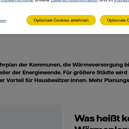
r
Cookie-Richtlinie
, unserer
Datenschutzinformation
und im
Impres
Optionale Cookies ablehnen
Optionale 
sen
hrplan der Kommunen, die Wärmeversorgung bi
feiler der Energiewende. Für größere Städte wird 
er Vorteil für Hausbesitzer:innen: Mehr Planungs
Was heißt 