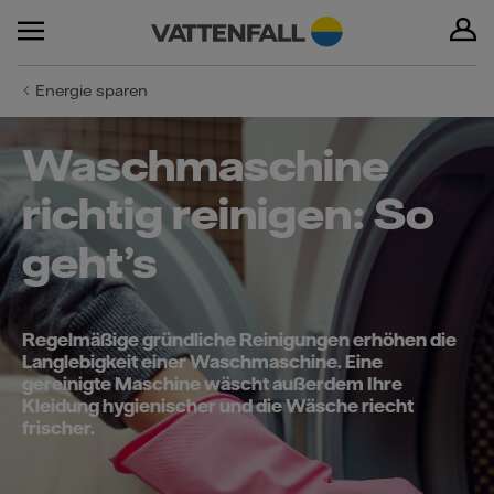
Energie sparen
Waschmaschine
richtig reinigen: So
geht’s
Regelmäßige gründliche Reinigungen erhöhen die
Langlebigkeit einer Waschmaschine. Eine
gereinigte Maschine wäscht außerdem Ihre
Kleidung hygienischer und die Wäsche riecht
frischer.