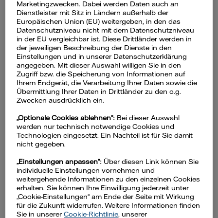
Marketingzwecken. Dabei werden Daten auch an
Inhaltsverzeichnis
Dienstleister mit Sitz in Ländern außerhalb der
Europäischen Union (EU) weitergeben, in den das
Datenschutzniveau nicht mit dem Datenschutzniveau
Wäsche und Waschmaschine sauber
in der EU vergleichbar ist. Diese Drittländer werden in
der jeweiligen Beschreibung der Dienste in den
halten
Einstellungen und in unserer Datenschutzerklärung
​
Flusensieb reinigen
angegeben. Mit dieser Auswahl willigen Sie in den
Zugriff bzw. die Speicherung von Informationen auf
​​
Gummidichtung reinigen
Ihrem Endgerät, die Verarbeitung Ihrer Daten sowie die
​ ​
Waschmittelfach säubern und
Übermittlung Ihrer Daten in Drittländer zu den o.g.
Zwecken ausdrücklich ein.
entkalken
​ ​
Trommel der Waschmaschine
„Optionale Cookies ablehnen“:
Bei dieser Auswahl
werden nur technisch notwendige Cookies und
sauber machen
Technologien eingesetzt. Ein Nachteil ist für Sie damit
​ ​
Oberflächen abwischen
nicht gegeben.
​ ​
Weitere Tipps für eine saubere
„Einstellungen anpassen“:
Über diesen Link können Sie
Waschmaschine
individuelle Einstellungen vornehmen und
weitergehende Informationen zu den einzelnen Cookies
​Hausmittel zum Reinigen der
erhalten. Sie können Ihre Einwilligung jederzeit unter
Waschmaschine
„Cookie-Einstellungen“ am Ende der Seite mit Wirkung
für die Zukunft widerrufen. Weitere Informationen finden
​​
1. Essig
Sie in unserer
Cookie-Richtlinie
, unserer