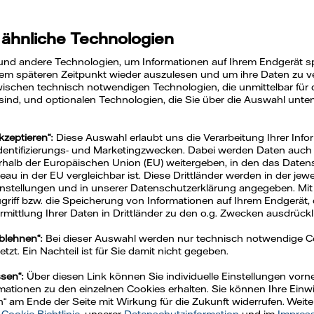
on
 ähnliche Technologien
und andere Technologien, um Informationen auf Ihrem Endgerät s
em späteren Zeitpunkt wieder auszulesen und um ihre Daten zu ver
ischen technisch notwendigen Technologien, die unmittelbar für 
 sind, und optionalen Technologien, die Sie über die Auswahl unte
kzeptieren“:
Diese Auswahl erlaubt uns die Verarbeitung Ihrer Info
Identifizierungs- und Marketingzwecken. Dabei werden Daten auch a
rhalb der Europäischen Union (EU) weitergeben, in den das Daten
u in der EU vergleichbar ist. Diese Drittländer werden in der jew
Einstellungen und in unserer Datenschutzerklärung angegeben. Mit
Zugriff bzw. die Speicherung von Informationen auf Ihrem Endgerät, 
mittlung Ihrer Daten in Drittländer zu den o.g. Zwecken ausdrückli
ablehnen“:
Bei dieser Auswahl werden nur technisch notwendige 
zt. Ein Nachteil ist für Sie damit nicht gegeben.
ssen“:
Über diesen Link können Sie individuelle Einstellungen vo
ationen zu den einzelnen Cookies erhalten. Sie können Ihre Einwil
n“ am Ende der Seite mit Wirkung für die Zukunft widerrufen. Weit