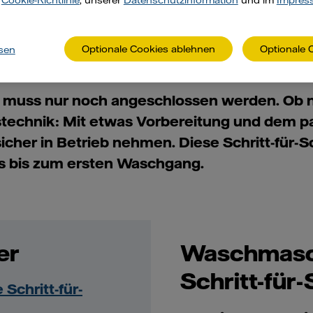
r
Cookie-Richtlinie
, unserer
Datenschutzinformation
und im
Impres
Optionale Cookies ablehnen
Optionale 
sen
d muss nur noch angeschlossen werden. Ob
stechnik: Mit etwas Vorbereitung und dem p
icher in Betrieb nehmen. Diese Schritt-für-Sc
s bis zum ersten Waschgang.
er
Waschmasch
Schritt-für-
Schritt-für-