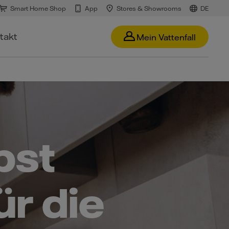
Smart Home Shop
App
Stores & Showrooms
DE
takt
Mein Vattenfall
bst
ür die