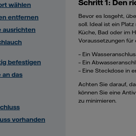
Schritt 1: Den 
dort wählen
Bevor es losgeht, üb
gen entfernen
soll. Ideal ist ein Pl
 ausrichten
Küche, Bad oder im H
Voraussetzungen für 
chlauch
– Ein Wasseranschlus
tig befestigen
– Ein Abwasseransch
– Eine Steckdose in 
 an das
Achten Sie darauf, da
können Sie eine Anti
zu minimieren.
chluss
luss vorhanden