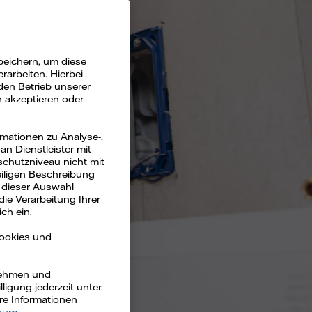
peichern, um diese
arbeiten. Hierbei
den Betrieb unserer
n akzeptieren oder
rmationen zu Analyse-,
n Dienstleister mit
schutzniveau nicht mit
eiligen Beschreibung
 dieser Auswahl
die Verarbeitung Ihrer
ch ein.
Cookies und
rnehmen und
ligung jederzeit unter
ere Informationen