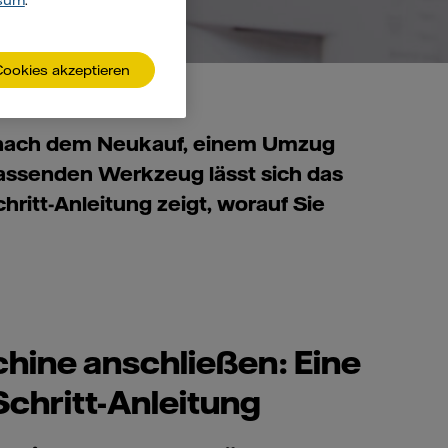
sum
.
Cookies akzeptieren
 nach dem Neukauf, einem Umzug
assenden Werkzeug lässt sich das
hritt-Anleitung zeigt, worauf Sie
ine anschließen: Eine
Schritt-Anleitung