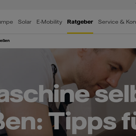
umpe
Solar
E-Mobility
Ratgeber
Service & Kon
ießen
schine sel
en: Tipps f