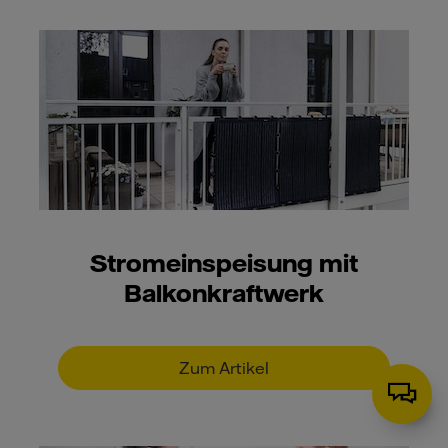
Stromeinspeisung mit
Balkonkraftwerk
Zum Artikel