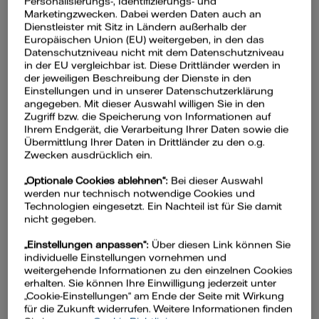
Personalisierungs-, Identifizierungs- und
Marketingzwecken. Dabei werden Daten auch an
Dienstleister mit Sitz in Ländern außerhalb der
Inhaltsverzeichnis
Europäischen Union (EU) weitergeben, in den das
Datenschutzniveau nicht mit dem Datenschutzniveau
in der EU vergleichbar ist. Diese Drittländer werden in
Was ist die EEG-Umlage?
der jeweiligen Beschreibung der Dienste in den
Einstellungen und in unserer Datenschutzerklärung
Wer musste die EEG-Umlage
angegeben. Mit dieser Auswahl willigen Sie in den
zahlen?
Zugriff bzw. die Speicherung von Informationen auf
Ihrem Endgerät, die Verarbeitung Ihrer Daten sowie die
Übermittlung Ihrer Daten in Drittländer zu den o.g.
Wie hoch war der Anteil der EEG-
Zwecken ausdrücklich ein.
Umlage am Strompreis?
„Optionale Cookies ablehnen“:
Bei dieser Auswahl
werden nur technisch notwendige Cookies und
Wie hoch ist die EEG-Umlage
Technologien eingesetzt. Ein Nachteil ist für Sie damit
2023?
nicht gegeben.
„Einstellungen anpassen“:
Über diesen Link können Sie
Warum ist die EEG-Umlage
individuelle Einstellungen vornehmen und
gesunken?
weitergehende Informationen zu den einzelnen Cookies
erhalten. Sie können Ihre Einwilligung jederzeit unter
Was beinhaltet das EEG 2023?
„Cookie-Einstellungen“ am Ende der Seite mit Wirkung
für die Zukunft widerrufen. Weitere Informationen finden