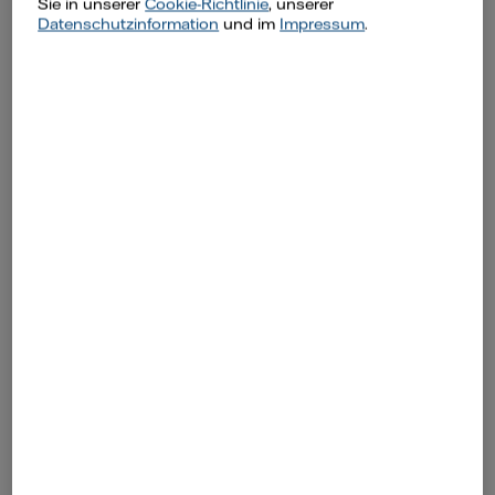
Sie in unserer
Cookie-Richtlinie
, unserer
Datenschutzinformation
und im
Impressum
.
Sofort-Bonus
Der Sofort-Bonus wird etwa 60 Tage nach
Lieferbeginn auf das von Ihnen angegebene
Konto ausgezahlt.