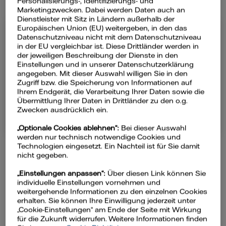
Personalisierungs-, Identifizierungs- und
Marketingzwecken. Dabei werden Daten auch an
Dienstleister mit Sitz in Ländern außerhalb der
Europäischen Union (EU) weitergeben, in den das
Strom
Datenschutzniveau nicht mit dem Datenschutzniveau
in der EU vergleichbar ist. Diese Drittländer werden in
der jeweiligen Beschreibung der Dienste in den
Einstellungen und in unserer Datenschutzerklärung
Der Tarifrechner funktioniert gerade
angegeben. Mit dieser Auswahl willigen Sie in den
nicht.
Zugriff bzw. die Speicherung von Informationen auf
Wir arbeiten bereits an einer Lösung.
Ihrem Endgerät, die Verarbeitung Ihrer Daten sowie die
Bitte versuchen Sie es zu einem
Übermittlung Ihrer Daten in Drittländer zu den o.g.
späteren Zeitpunkt erneut.
Zwecken ausdrücklich ein.
„Optionale Cookies ablehnen“:
Bei dieser Auswahl
werden nur technisch notwendige Cookies und
Technologien eingesetzt. Ein Nachteil ist für Sie damit
nicht gegeben.
Vorteile von Vattenfall als
„Einstellungen anpassen“:
Über diesen Link können Sie
Stromanbieter
individuelle Einstellungen vornehmen und
weitergehende Informationen zu den einzelnen Cookies
erhalten. Sie können Ihre Einwilligung jederzeit unter
„Cookie-Einstellungen“ am Ende der Seite mit Wirkung
für die Zukunft widerrufen. Weitere Informationen finden