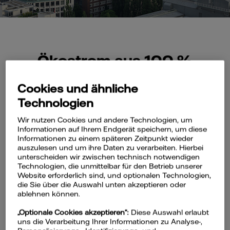
Ökostrom aus 100 %
erneuerbaren Energien
Cookies und ähnliche
Technologien
In Metropolen wie Hamburg steigt die
Nachfrage nach Ökostrom seit Jahren.
Wir nutzen Cookies und andere Technologien, um
Informationen auf Ihrem Endgerät speichern, um diese
Wir informieren Sie über Vorteile und
Informationen zu einem späteren Zeitpunkt wieder
helfen Ihnen beim Wechsel.
auszulesen und um ihre Daten zu verarbeiten. Hierbei
unterscheiden wir zwischen technisch notwendigen
Der Klimawandel ist eine unserer größten
Technologien, die unmittelbar für den Betrieb unserer
Herausforderungen. Unser Beitrag: Wir
Website erforderlich sind, und optionalen Technologien,
die Sie über die Auswahl unten akzeptieren oder
liefern Ihnen Ökostrom aus 100 %
ablehnen können.
erneuerbaren Energien.
„Optionale Cookies akzeptieren“:
Diese Auswahl erlaubt
uns die Verarbeitung Ihrer Informationen zu Analyse-,