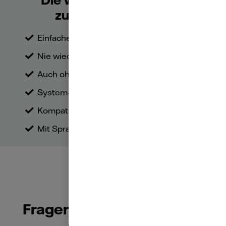
Die wichtigsten Vorteile
zusammengefasst:
Einfache Installation am Türschloss
Nie wieder Schlüssel vergessen
Auch ohne Smartphone die Tür öffnen
System-unabhängig
Kompatibel mit Smart-Home-Lösungen
Mit Sprachassistenten steuerbar
Fragen und Antworten zu