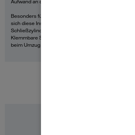
Aufwand an die Innenseite Ihrer Haustür.
Besonders für Mieterinnen und Mieter bietet
sich diese Installation an. Oft dürfen sie
Schließzylinder nicht einfach austauschen.
Klemmbare Smart Locks hingegen können Sie
beim Umzug rückstandslos ab- und mitnehmen.