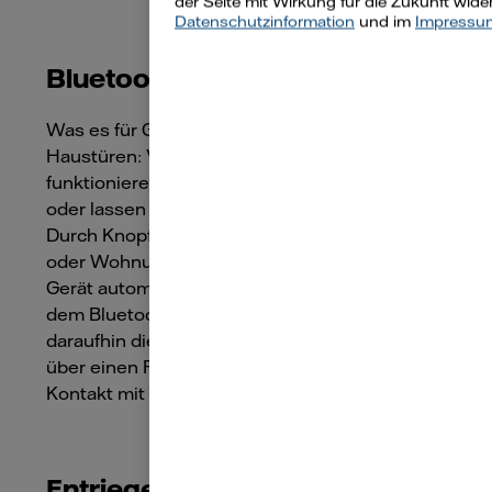
der Seite mit Wirkung für die Zukunft wide
Datenschutzinformation
und im
Impressu
Bluetooth-Sender
Was es für Garagen gibt, gibt es auch für
Haustüren: Viele elektronische Türschlösser
funktionieren über einen Bluetooth-Sender
oder lassen sich per Bluetooth ansteuern.
Durch Knopfdruck öffnen Sie damit Ihre Haus-
oder Wohnungstür. Alternativ erkennt das
Gerät automatisch, wenn sich eine Person mit
dem Bluetooth-Sender nähert und öffnet
daraufhin die Tür. Einige Geräte funktionieren
über einen RFID-Transponder, um die Tür bei
Kontakt mit dem Smartphone zu öffnen.
Entriegelung via