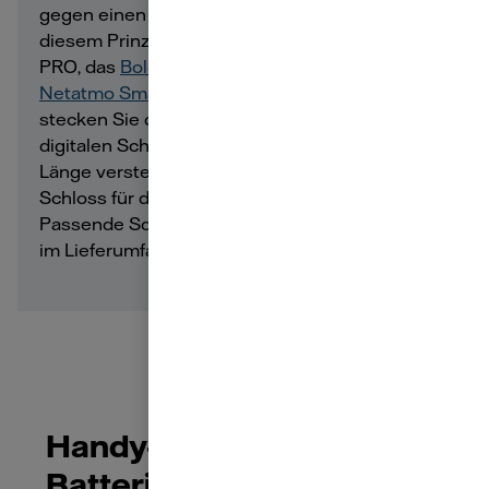
gegen einen Spezialzylinder tauschen. Nach
diesem Prinzip funktionieren etwa das Tedee
PRO, das
Bold Smart Lock SX-33
oder das
Netatmo Smart Doorlock
. Das neue Smart Lock
stecken Sie dann an der Türinnenseite auf den
digitalen Schließzylinder. Dieser lässt sich in der
Länge verstellen, sodass das elektronische
Schloss für die meisten Euro-Profiltüren passt.
Passende Schlüssel für den neuen Zylinder sind
im Lieferumfang natürlich enthalten.
Handy-App zeigt, wenn
Batteriewechsel nötig ist