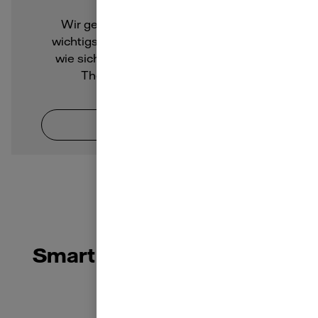
Wir geben einen Überblick über die
wichtigsten Anwendungen und zeigen,
wie sich Interessierte langsam an das
Thema herantasten können.
Zum Artikel
Smart Home für alle Fälle