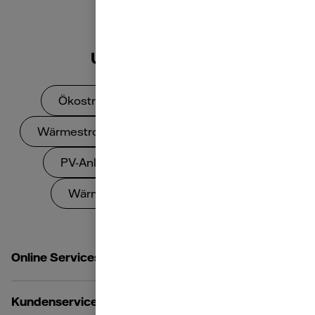
Zurück zum Seitenanfang
Unsere Produkte
Ökostrom
Dynamischer Strom
Wärmestrom
Gas
Biogas
PV-Anlagen
Balkonkraftwerke
Wärmepumpen
Wallboxen
Online Services
Kundenservice