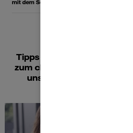
mit dem Schlüssel entsperren?
Tipps & Wissenswertes
zum cleveren Wohnen in
unserem Ratgeber