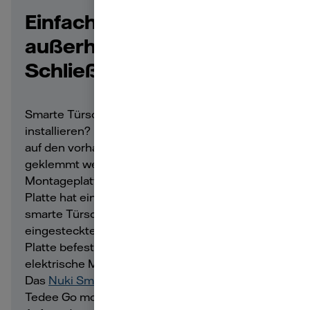
Einfache Montage
außerhalb von
Schließzylinder
Smarte Türschlösser schnell und unkompliziert
installieren? Dafür eignen sich Geräte gut, die
auf den vorhandenen Tür-Schließzylinder
geklemmt werden. Innen an die Tür wird eine
Montageplatte geklebt oder geklemmt. Die
Platte hat eine Aussparung, sodass sich das
smarte Türschloss einfach über den
eingesteckten Schlüssel stülpen und an der
Platte befestigen lässt. Beim Öffnen dreht der
elektrische Motor im Smart Lock den Schlüssel.
Das
Nuki Smart Lock (4. Generation)
oder das
Tedee Go montieren Sie etwa ohne großen