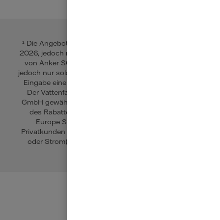
¹ Die Angebote von EcoFlow sind gültig bis zum 26. Juli
2026, jedoch nur solange der Vorrat reicht. Die Angebote
von Anker SOLIX sind gültig bis zum 15. August 2026,
jedoch nur solange der Vorrat reicht. Der Rabatt wird nach
Eingabe einer gültigen Vertragskontonummer gewährt.
Der Vattenfall Vorteilspreis beinhaltet alle von der tink
GmbH gewährten Reduzierungen/Rabatte einschließlich
des Rabattes, den Sie als Privatkunde der Vattenfall
Europe Sales GmbH erhalten (Vattenfall Rabatt).
Privatkunden sind Letztverbraucher, die die Energie (Gas
oder Strom) überwiegend für den Eigenverbrauch im
Haushalt kaufen oder nutzen