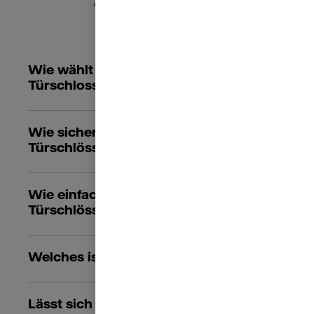
Smart Locks
Wie wählt man ein smartes
Türschloss aus?
Wie sicher sind smarte
Türschlösser?
Wie einfach lassen sich smarte
Türschlösser nachrüsten?
Welches ist das beste Smart Lock?
Lässt sich eine Tür trotz Smart Lock