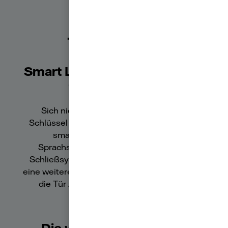
Fazit smarte
Türschlösser
Smart Lock als digitale Helfer
für die Haustür
Sich nie wieder aussperren oder den
Schlüssel vergessen. Viele Kombinationen,
smarte Zugriffsverwaltung und
Sprachsteuerung – mit elektronischen
Schließsystemen nehmen Sie Ihrem Alltag
eine weitere Sorge ab und bringen Komfort an
die Tür zu Ihrem Smart-Home-System.