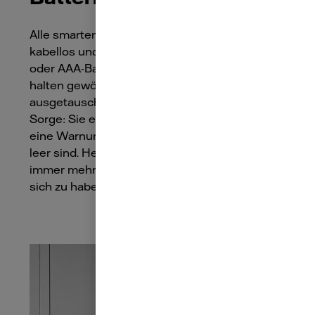
Alle smarten Türschlösser funktionieren
kabellos und werden über Akkus, normale AA-
oder AAA-Batterien mit Strom versorgt. Sie
halten gewöhnlich mehrere Monate, bevor sie
ausgetauscht werden müssen. Doch keine
Sorge: Sie erhalten bei niedrigem Akkustand
eine Warnung per App, bevor die Batterien
leer sind. Hersteller empfehlen dennoch,
immer mehr als eine Option zum Öffnen bei
sich zu haben.