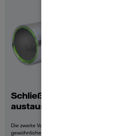
Schließzylinder
austauschen
Die zweite Variante der Installation: Den
gewöhnlichen Schließzylinder entfernen und