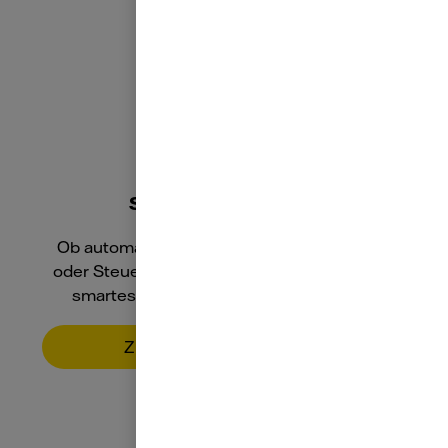
Smarte Beleuchtung
Ob automatische Beleuchtung mit Zeitplan
oder Steuerung per Sprachbefehl und App –
smartes Licht verschönert Ihr Zuhause.
Zur smarten Beleuchtung