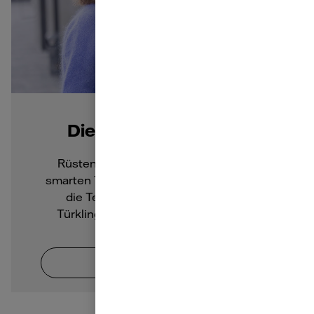
Die smarte Türklingel
Rüsten Sie Ihr Smart Home mit einer
smarten Türklingel aus. Diese kombiniert
die Technologie der traditionellen
Türklingel mit modernen Funktionen.
Zum Artikel