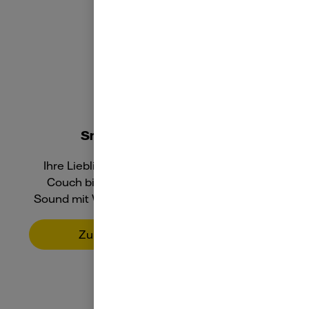
Smartes Entertainment
Ihre Lieblingsmusik an jedem Ort, von der
Couch bis zur Bahn. Genießen Sie guten
Sound mit WLAN- und Bluetooth-Kopfhörern.
Zum smarten Entertainment