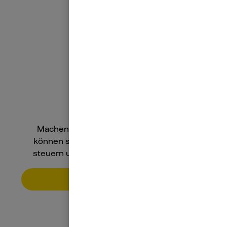
Smarte Heizung
Machen Sie Ihr Zuhause gemütlich. Sie
können smarte Heizungen aus der Ferne
steuern und Heizkosten effizient senken.
Zur smarten Heizung