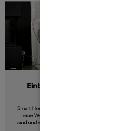
Einbruchschutz durch
Smart Home
Smart Home bietet viel Komfort, aber auch
neue Wege der Sicherheit. Welche das
sind und wie es funktioniert, lesen Sie hier.