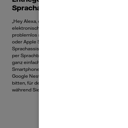
Sprachassistent
„Hey Alexa, öffne bitte die Tür” – Moderne
elektronische Türschlösser kommunizieren
problemlos mit Amazon Alexa, Google Home
oder Apple Siri. Mit intelligenten
Sprachassistenten öffnen Sie die Tür bequem
per Sprachbefehl. Das funktioniert unterwegs
ganz einfach über Smartwatch und
Smartphone. Zuhause können Sie auch Ihr
Google Nest Mini, Echo oder Apple HomePod
bitten, für den Besuch die Tür zu öffnen –
während Sie sitzen bleiben.