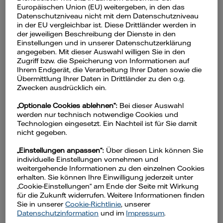
Europäischen Union (EU) weitergeben, in den das
Welche Ausbildungen bietet
Datenschutzniveau nicht mit dem Datenschutzniveau
Vattenfall an?
in der EU vergleichbar ist. Diese Drittländer werden in
der jeweiligen Beschreibung der Dienste in den
Einstellungen und in unserer Datenschutzerklärung
angegeben. Mit dieser Auswahl willigen Sie in den
Zugriff bzw. die Speicherung von Informationen auf
Ihrem Endgerät, die Verarbeitung Ihrer Daten sowie die
Übermittlung Ihrer Daten in Drittländer zu den o.g.
Zwecken ausdrücklich ein.
„Optionale Cookies ablehnen“:
Bei dieser Auswahl
Ihr Kontakt zu uns
werden nur technisch notwendige Cookies und
Technologien eingesetzt. Ein Nachteil ist für Sie damit
nicht gegeben.
Sie haben Fragen oder brauchen noch
„Einstellungen anpassen“:
Über diesen Link können Sie
mehr Informationen?
individuelle Einstellungen vornehmen und
weitergehende Informationen zu den einzelnen Cookies
erhalten. Sie können Ihre Einwilligung jederzeit unter
Hilfe & Kontakt
„Cookie-Einstellungen“ am Ende der Seite mit Wirkung
für die Zukunft widerrufen. Weitere Informationen finden
Sie in unserer
Cookie-Richtlinie
, unserer
Datenschutzinformation
und im
Impressum
.