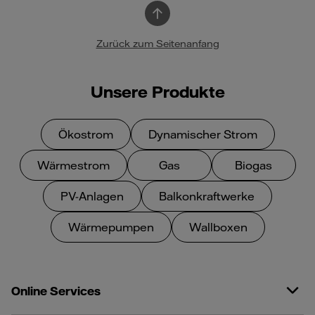
Zurück zum Seitenanfang
Unsere Produkte
Ökostrom
Dynamischer Strom
Wärmestrom
Gas
Biogas
PV-Anlagen
Balkonkraftwerke
Wärmepumpen
Wallboxen
Online Services