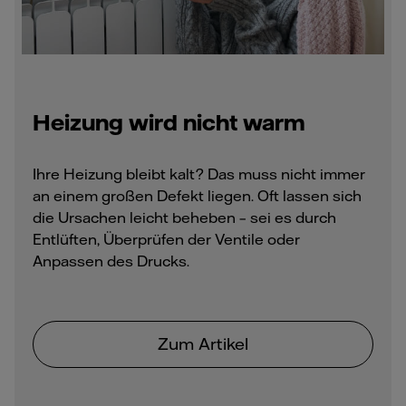
Heizung wird nicht warm
Ihre Heizung bleibt kalt? Das muss nicht immer
an einem großen Defekt liegen. Oft lassen sich
die Ursachen leicht beheben – sei es durch
Entlüften, Überprüfen der Ventile oder
Anpassen des Drucks.
Zum Artikel