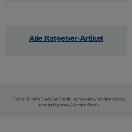
Alle Ratgeber-Artikel
Fotos: Dmitry / Adobe Stock, leomalsam / Adobe Stock,
blende11.photo / Adobe Stock