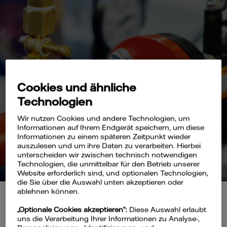
Cookies und ähnliche
Technologien
Wir nutzen Cookies und andere Technologien, um
Informationen auf Ihrem Endgerät speichern, um diese
Informationen zu einem späteren Zeitpunkt wieder
auszulesen und um ihre Daten zu verarbeiten. Hierbei
unterscheiden wir zwischen technisch notwendigen
Technologien, die unmittelbar für den Betrieb unserer
Website erforderlich sind, und optionalen Technologien,
die Sie über die Auswahl unten akzeptieren oder
ablehnen können.
„Optionale Cookies akzeptieren“:
Diese Auswahl erlaubt
uns die Verarbeitung Ihrer Informationen zu Analyse-,
Um den Wasserdruck Ihrer Heizung