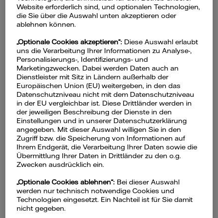
Come funziona la
Website erforderlich sind, und optionalen Technologien,
die Sie über die Auswahl unten akzeptieren oder
fornitura di energia
ablehnen können.
elettrica in Germania?
„Optionale Cookies akzeptieren“:
Diese Auswahl erlaubt
uns die Verarbeitung Ihrer Informationen zu Analyse-,
Personalisierungs-, Identifizierungs- und
Marketingzwecken. Dabei werden Daten auch an
Dienstleister mit Sitz in Ländern außerhalb der
Europäischen Union (EU) weitergeben, in den das
Datenschutzniveau nicht mit dem Datenschutzniveau
in der EU vergleichbar ist. Diese Drittländer werden in
Come sono correlati il
der jeweiligen Beschreibung der Dienste in den
contratto di locazione e il
Einstellungen und in unserer Datenschutzerklärung
angegeben. Mit dieser Auswahl willigen Sie in den
contratto di energia/gas?
Zugriff bzw. die Speicherung von Informationen auf
Ihrem Endgerät, die Verarbeitung Ihrer Daten sowie die
Übermittlung Ihrer Daten in Drittländer zu den o.g.
Se prendete in affitto una casa o un
Zwecken ausdrücklich ein.
appartamento, il rapporto di locazione non
include la fornitura di gas o corrente. In veste
„Optionale Cookies ablehnen“:
Bei dieser Auswahl
werden nur technisch notwendige Cookies und
di locatario dovete sempre richiedere
Technologien eingesetzt. Ein Nachteil ist für Sie damit
personalmente la fornitura di energia.
nicht gegeben.