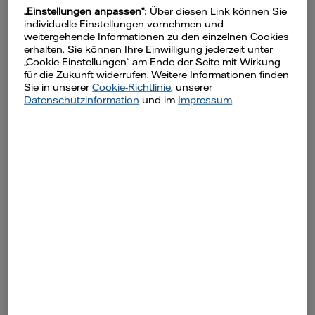
„Einstellungen anpassen“:
Über diesen Link können Sie
individuelle Einstellungen vornehmen und
weitergehende Informationen zu den einzelnen Cookies
Scegliete attivamente un
erhalten. Sie können Ihre Einwilligung jederzeit unter
„Cookie-Einstellungen“ am Ende der Seite mit Wirkung
fornitore di energia, ne vale la
für die Zukunft widerrufen. Weitere Informationen finden
Sie in unserer
Cookie-Richtlinie
, unserer
pena!
Datenschutzinformation
und im
Impressum
.
Se non avete un contratto di energia
elettrica/gas stipulato con un fornitore di
energia, vi verrà assegnato uno speciale
contratto che è conosciuto con il nome di
“Grundversorgung“ (Servizi essenziali). Questo
deve garantire una fornitura senza interruzioni,
ma è quasi sempre più costoso di altri
contratti. Pertanto vale la pena scegliere noi
come vostro fornitore di energia.
Contattateci! Siamo a vostra completa
disposizione!