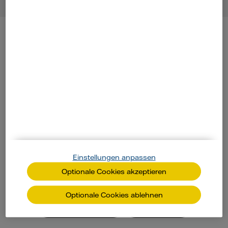
Zurück zum Seitenanfang
Unsere Produkte
Ökostrom
Dynamischer Strom
Einstellungen anpassen
Wärmestrom
Gas
Biogas
Optionale Cookies akzeptieren
PV-Anlagen
Balkonkraftwerke
Optionale Cookies ablehnen
Wärmepumpen
Wallboxen