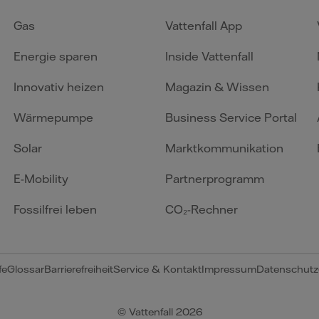
Gas
Vattenfall App
Energie sparen
Inside Vattenfall
Innovativ heizen
Magazin & Wissen
Wärmepumpe
Business Service Portal
Solar
Marktkommunikation
E-Mobility
Partnerprogramm
Fossilfrei leben
CO₂-Rechner
fe
Glossar
Barrierefreiheit
Service & Kontakt
Impressum
Datenschutz
© Vattenfall 2026