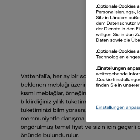
„Optionale Cookies a
Personalisierungs-, 
Elekt
Sitz in Ländern auße
dem Datenschutznivea
der Dienste in den 
willigen Sie in den 
Daten sowie die Über
„Optionale Cookies 
Technologien eingeset
„Einstellungen anpa
weitergehende Inform
Vattenfall’a, her ay bir sonraki elektrik veya 
„Cookie-Einstellunge
beklenen meblağı üzerinden bir avans ödeme
finden Sie in unsere
kısmi meblağlar, örneğin görevlendirme emr
bildirdiğiniz yıllık tüketim miktarı sayesinde h
Einstellungen anpas
tüketiminizi bilmiyorsanız, size beklenen tüke
memnuniyetle danışma veririz. Hesaplama sı
öngörülmüş temel fiyat ve sizin için geçerli o
önünde bulundurulur.