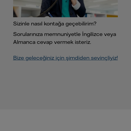
Sizinle nasıl kontağa geçebilirim?
Sorularınıza memnuniyetle İngilizce veya
Almanca cevap vermek isteriz.
Bize geleceğiniz için şimdiden sevinçliyiz!