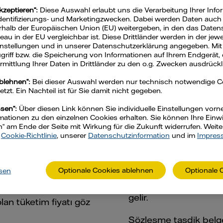
kzeptieren“:
Diese Auswahl erlaubt uns die Verarbeitung Ihrer Info
Identifizierungs- und Marketingzwecken. Dabei werden Daten auch a
rik/gaz nasıl fatura
rhalb der Europäischen Union (EU) weitergeben, in den das Daten
u in der EU vergleichbar ist. Diese Drittländer werden in der jew
Einstellungen und in unserer Datenschutzerklärung angegeben. Mit
Zugriff bzw. die Speicherung von Informationen auf Ihrem Endgerät, 
mittlung Ihrer Daten in Drittländer zu den o.g. Zwecken ausdrückli
Faturanızın şekli nasıldır?
ablehnen“:
Bei dieser Auswahl werden nur technisch notwendige 
zt. Ein Nachteil ist für Sie damit nicht gegeben.
ssen“:
Über diesen Link können Sie individuelle Einstellungen vo
ationen zu den einzelnen Cookies erhalten. Sie können Ihre Einwil
gaz faturanızın
Gerçek tüketimiz tem
n“ am Ende der Seite mit Wirkung für die Zukunft widerrufen. Weit
si yaparsınız. Bu
için size bir avans öde
r
Cookie-Richtlinie
, unserer
Datenschutzinformation
und im
Impres
i oluşturma sırasında
Gerçek tüketiminizi sa
esaplanır. Yıllık
elektrik veya gaz sayac
Optionale Cookies ablehnen
Optionale 
sen
timinize ilişkin olarak
okunur veya size bunu
rasında, aybaşına
gelir.
lan tüketim fiyatı göz
Sözleşme tasdik belges