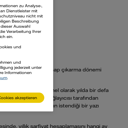
rmationen zu Analyse-,
n Dienstleister mit
lanır?
schutzniveau nicht mit
eiligen Beschreibung
 dieser Auswahl
die Verarbeitung Ihrer
ch ein.
Cookies und
rnehmen und
ligung jederzeit unter
elinde, bir sonraki hesap çıkarma dönemi
ere Informationen
mesi planı gönderilir.
sum
.
ptamak amacıyla, genel olarak yılda bir defa
ınız ilgili ağ servis sağlayıcısı tarafından
Cookies akzeptieren
 kendinizin yapmasının istendiği bir yazı
inde, yıllık sarfiyat hesaplamasını hangi ay