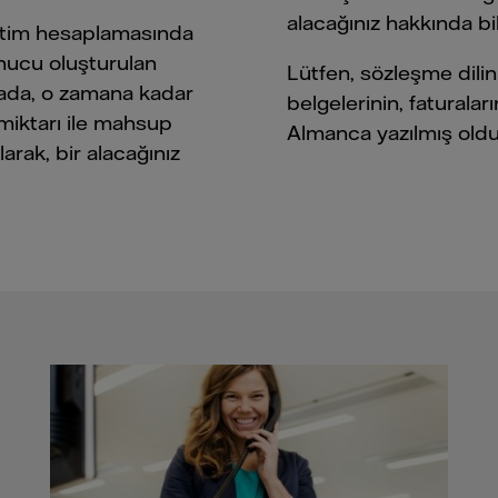
alacağınız hakkında bil
ketim hesaplamasında
nucu oluşturulan
Lütfen, sözleşme dil
urada, o zamana kadar
belgelerinin, faturala
miktarı ile mahsup
Almanca yazılmış oldukl
arak, bir alacağınız