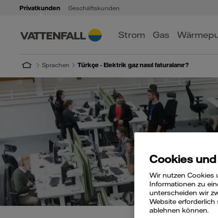
Privatkunden
Geschäftskunden
Strom
Gas
Wärmep
Sprachen
Türkçe - Elektrik gaz nasıl faturalanır?
Cookies und
Wir nutzen Cookies 
Informationen zu ein
unterscheiden wir zw
Website erforderlich
ablehnen können.