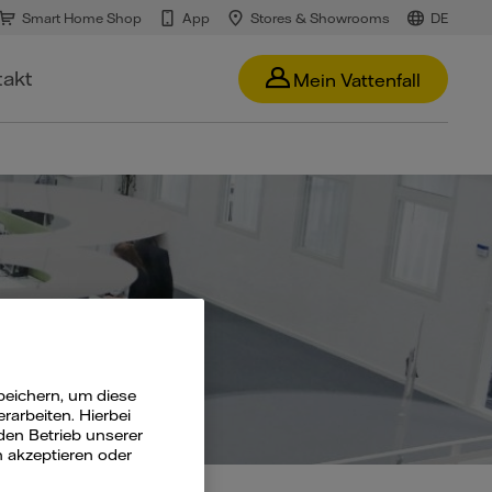
Smart Home Shop
App
Stores & Showrooms
DE
takt
Mein Vattenfall
peichern, um diese
arbeiten. Hierbei
den Betrieb unserer
n akzeptieren oder