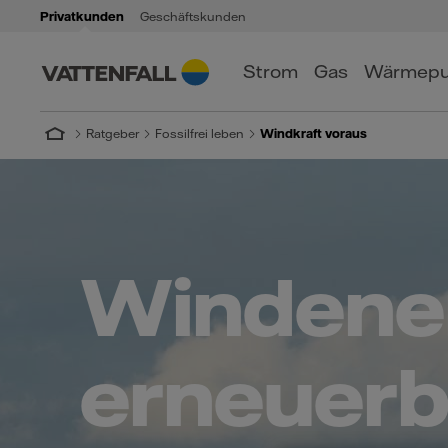
Privatkunden
Geschäftskunden
Strom
Gas
Wärmep
Ratgeber
Fossilfrei leben
Windkraft voraus
Windener
erneuerb