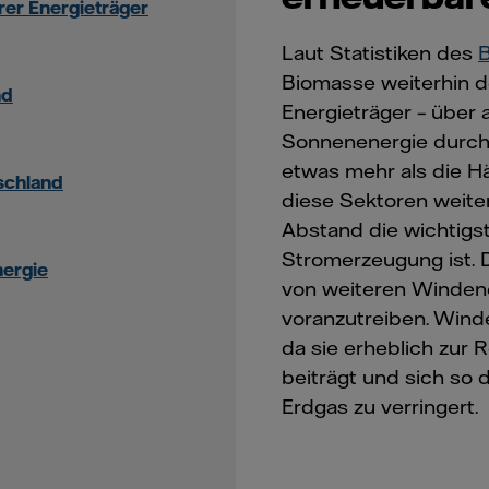
rer Energieträger
Laut Statistiken des
Biomasse weiterhin d
nd
Energieträger – über 
Sonnenenergie durch 
etwas mehr als die Hä
tschland
diese Sektoren weiter
Abstand die wichtigs
Stromerzeugung ist. D
nergie
von weiteren Windene
voranzutreiben. Winde
da sie erheblich zur
beiträgt und sich so 
Erdgas zu verringert.