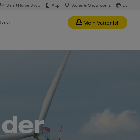
Smart Home Shop
App
Stores & Showrooms
DE
takt
Mein Vattenfall
 der