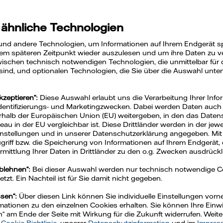
wende
 ähnliche Technologien
und andere Technologien, um Informationen auf Ihrem Endgerät s
em späteren Zeitpunkt wieder auszulesen und um ihre Daten zu ver
ischen technisch notwendigen Technologien, die unmittelbar für 
 sind, und optionalen Technologien, die Sie über die Auswahl unte
kzeptieren“:
Diese Auswahl erlaubt uns die Verarbeitung Ihrer Info
Identifizierungs- und Marketingzwecken. Dabei werden Daten auch a
rhalb der Europäischen Union (EU) weitergeben, in den das Daten
u in der EU vergleichbar ist. Diese Drittländer werden in der jew
Einstellungen und in unserer Datenschutzerklärung angegeben. Mit
Zugriff bzw. die Speicherung von Informationen auf Ihrem Endgerät, 
mittlung Ihrer Daten in Drittländer zu den o.g. Zwecken ausdrückli
ablehnen“:
Bei dieser Auswahl werden nur technisch notwendige 
zt. Ein Nachteil ist für Sie damit nicht gegeben.
ssen“:
Über diesen Link können Sie individuelle Einstellungen vo
ationen zu den einzelnen Cookies erhalten. Sie können Ihre Einwil
n“ am Ende der Seite mit Wirkung für die Zukunft widerrufen. Weit