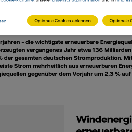
r
Cookie-Richtlinie
, unserer
Datenschutzinformation
und im
Impres
Optionale Cookies ablehnen
Optionale 
sen
rjahren – die wichtigste erneuerbare Energiequ
erzeugten vergangenes Jahr etwa 136 Milliarden 
% der gesamten deutschen Stromproduktion. Mit
eiste Strom mehrheitlich aus erneuerbaren Energ
equellen gegenüber dem Vorjahr um 2,3 % auf 
Windenergie
erneuerbare