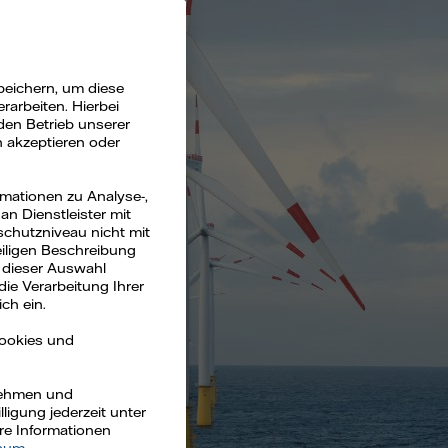
peichern, um diese
arbeiten. Hierbei
den Betrieb unserer
n akzeptieren oder
rmationen zu Analyse-,
n Dienstleister mit
schutzniveau nicht mit
eiligen Beschreibung
 dieser Auswahl
die Verarbeitung Ihrer
ch ein.
Cookies und
rnehmen und
ligung jederzeit unter
ere Informationen