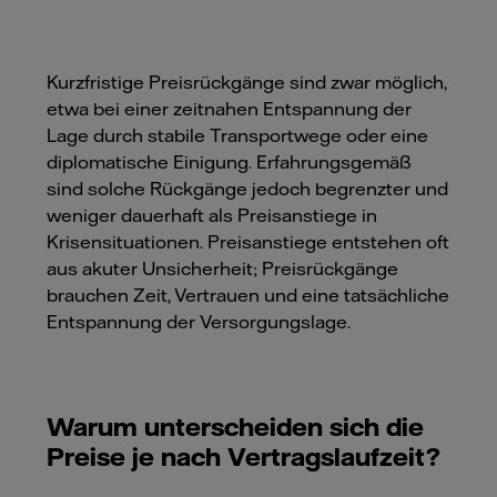
Kurzfristige Preisrückgänge sind zwar möglich,
etwa bei einer zeitnahen Entspannung der
Lage durch stabile Transportwege oder eine
diplomatische Einigung. Erfahrungsgemäß
sind solche Rückgänge jedoch begrenzter und
weniger dauerhaft als Preisanstiege in
Krisensituationen. Preisanstiege entstehen oft
aus akuter Unsicherheit; Preisrückgänge
brauchen Zeit, Vertrauen und eine tatsächliche
Entspannung der Versorgungslage.
Warum unterscheiden sich die
Preise je nach Vertragslaufzeit?