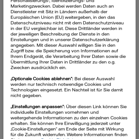
Personalisierungs-, Identifizierungs- und
Marketingzwecken. Dabei werden Daten auch an
Dienstleister mit Sitz in Ländern außerhalb der
Europäischen Union (EU) weitergeben, in den das
Inhaltsverzeichnis:
Datenschutzniveau nicht mit dem Datenschutzniveau
in der EU vergleichbar ist. Diese Drittländer werden in
Kosten senken und CO
einsparen durch
der jeweiligen Beschreibung der Dienste in den
2
Energieeffizienz
Einstellungen und in unserer Datenschutzerklärung
angegeben. Mit dieser Auswahl willigen Sie in den
Zugriff bzw. die Speicherung von Informationen auf
Direkt umsetzbare
Ihrem Endgerät, die Verarbeitung Ihrer Daten sowie die
Energiesparmaßnahmen für Ihr
Übermittlung Ihrer Daten in Drittländer zu den o.g.
Unternehmen
Zwecken ausdrücklich ein.
„Optionale Cookies ablehnen“:
Bei dieser Auswahl
Energie sparen im Unternehmen: Mittel-
werden nur technisch notwendige Cookies und
und langfristige Strategien
Technologien eingesetzt. Ein Nachteil ist für Sie damit
nicht gegeben.
Energieeffizienz im Unternehmen
regelmäßig prüfen und optimieren
„Einstellungen anpassen“:
Über diesen Link können Sie
individuelle Einstellungen vornehmen und
weitergehende Informationen zu den einzelnen Cookies
Fazit: In kleinen Schritten zu mehr
erhalten. Sie können Ihre Einwilligung jederzeit unter
Energieeffizienz
„Cookie-Einstellungen“ am Ende der Seite mit Wirkung
für die Zukunft widerrufen. Weitere Informationen finden