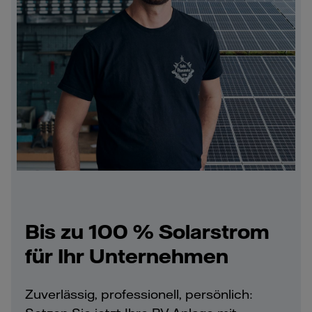
Bis zu 100 % Solarstrom
für Ihr Unternehmen
Zuverlässig, professionell, persönlich: