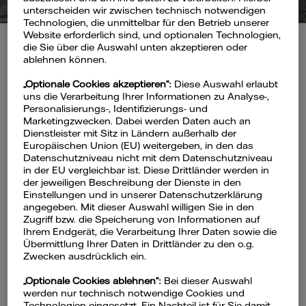
unterscheiden wir zwischen technisch notwendigen
Technologien, die unmittelbar für den Betrieb unserer
Website erforderlich sind, und optionalen Technologien,
Webinar vom 25.3.2026
die Sie über die Auswahl unten akzeptieren oder
Dauer: 50 Minuten
ablehnen können.
Energieeffizienz als
„Optionale Cookies akzeptieren“:
Diese Auswahl erlaubt
uns die Verarbeitung Ihrer Informationen zu Analyse-,
Kostenhebel für
Personalisierungs-, Identifizierungs- und
Marketingzwecken. Dabei werden Daten auch an
Unternehmen
Dienstleister mit Sitz in Ländern außerhalb der
Europäischen Union (EU) weitergeben, in den das
Datenschutzniveau nicht mit dem Datenschutzniveau
in der EU vergleichbar ist. Diese Drittländer werden in
Steigende Energie- und CO
-Preise
2
der jeweiligen Beschreibung der Dienste in den
erhöhen den wirtschaftlichen Druck auf
Einstellungen und in unserer Datenschutzerklärung
angegeben. Mit dieser Auswahl willigen Sie in den
Unternehmen spürbar. Energieeffizienz
Zugriff bzw. die Speicherung von Informationen auf
wird im Betrieb somit zunehmend zu
Ihrem Endgerät, die Verarbeitung Ihrer Daten sowie die
Übermittlung Ihrer Daten in Drittländer zu den o.g.
einem wesentlichen Hebel, um den
Zwecken ausdrücklich ein.
Energieverbrauch zu senken und Kosten
„Optionale Cookies ablehnen“:
Bei dieser Auswahl
zu reduzieren. Im Webinar erhalten Sie
werden nur technisch notwendige Cookies und
einen kompakten und praxisnahen
Technologien eingesetzt. Ein Nachteil ist für Sie damit