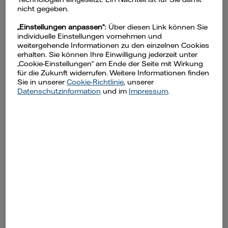
nicht gegeben.
Überblick, wie Unternehmen
Energiesparpotenziale erkennen und
„Einstellungen anpassen“:
Über diesen Link können Sie
individuelle Einstellungen vornehmen und
geeignete Energieeffizienzmaßnahmen
weitergehende Informationen zu den einzelnen Cookies
umsetzen können.
erhalten. Sie können Ihre Einwilligung jederzeit unter
„Cookie-Einstellungen“ am Ende der Seite mit Wirkung
für die Zukunft widerrufen. Weitere Informationen finden
Aufzeichnung ansehen
Sie in unserer
Cookie-Richtlinie
, unserer
Datenschutzinformation
und im
Impressum
.
Im Webinar erfahren Sie:
…wie Sie Energiesparpotenziale im