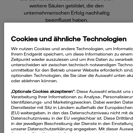
weitere Säulen gebildet, die den
unternehmerischen Erfolg nachhaltig
beeinflusst haben.
Cookies und ähnliche Technologien
Wir nutzen Cookies und andere Technologien, um Informati
Ihrem Endgerät speichern, um diese Informationen zu einem
Zeitpunkt wieder auszulesen und um ihre Daten zu verarbeite
unterscheiden wir zwischen technisch notwendigen Technol
unmittelbar für den Betrieb unserer Website erforderlich sind
optionalen Technologien, die Sie über die Auswahl unten ak
oder ablehnen können.
„Optionale Cookies akzeptieren“:
Diese Auswahl erlaubt uns 
Verarbeitung Ihrer Informationen zu Analyse-, Personalisierun
Identifizierungs- und Marketingzwecken. Dabei werden Date
Dienstleister mit Sitz in Ländern außerhalb der Europäische
(EU) weitergeben, in den das Datenschutzniveau nicht mit 
Datenschutzniveau in der EU vergleichbar ist. Diese Drittlä
Inhaltsverzeichnis
in der jeweiligen Beschreibung der Dienste in den Einstellun
unserer Datenschutzerklärung angegeben. Mit dieser Auswah
Erweiterung von Marke und