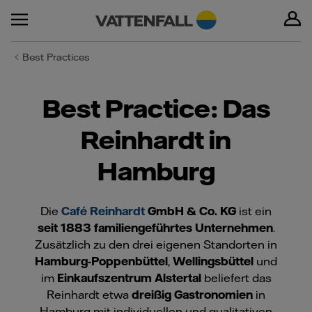
Best Practices
Best Practice: Das
Reinhardt in
Hamburg
Die
Café Reinhardt
GmbH & Co. KG
ist ein
seit 1883 familiengeführtes Unternehmen
.
Zusätzlich zu den drei eigenen Standorten in
Hamburg-Poppenbüttel
,
Wellingsbüttel
und
im
Einkaufszentrum Alstertal
beliefert das
Reinhardt etwa
dreißig Gastronomien
in
Hamburg mit individuellen und qualitativen