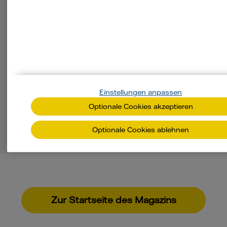
Immobilien vielseitig nutzen
Lesen Sie hier, wie die Jost Hurler Gruppe
einen 30 Jahre alten Berliner
Gebäudekomplex vollvermietet hält
–
und was
Eigentümer daraus lernen können.
Einstellungen anpassen
Jetzt lesen
Optionale Cookies akzeptieren
Optionale Cookies ablehnen
Zur Startseite des Magazins