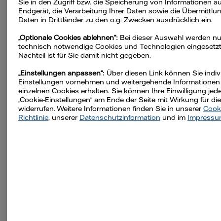
Sie in den Zugriff bzw. die Speicherung von Informationen a
Geschäftsfeld
Endgerät, die Verarbeitung Ihrer Daten sowie die Übermittlun
Daten in Drittländer zu den o.g. Zwecken ausdrücklich ein.
Kein Restmüll
„Optionale Cookies ablehnen“:
Bei dieser Auswahl werden nu
Regionalität
technisch notwendige Cookies und Technologien eingesetzt
Nachteil ist für Sie damit nicht gegeben.
Geschwindigkeit
„Einstellungen anpassen“:
Über diesen Link können Sie indiv
Einstellungen vornehmen und weitergehende Informationen
einzelnen Cookies erhalten. Sie können Ihre Einwilligung jede
„Cookie-Einstellungen“ am Ende der Seite mit Wirkung für di
widerrufen. Weitere Informationen finden Sie in unserer
Cook
Richtlinie
, unserer
Datenschutzinformation
und im
Impress