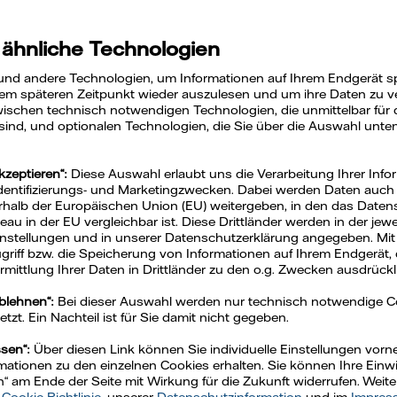
 ähnliche Technologien
strumentenfabrik GmbH, ein traditionsreiches Unte
und andere Technologien, um Informationen auf Ihrem Endgerät s
asinstrumenten
. Mit über 230 Jahren Firmengeschi
em späteren Zeitpunkt wieder auszulesen und um ihre Daten zu ver
nehmen eine harmonische
Verbindung von Tradition
ischen technisch notwendigen Technologien, die unmittelbar für 
 sind, und optionalen Technologien, die Sie über die Auswahl unte
der GmbH als international erfolgreiches Unterneh
ttelständler seine herausragende Position durch g
kzeptieren“:
Diese Auswahl erlaubt uns die Verarbeitung Ihrer Info
Qualitätssicherung
festigt.
Identifizierungs- und Marketingzwecken. Dabei werden Daten auch a
rhalb der Europäischen Union (EU) weitergeben, in den das Daten
u in der EU vergleichbar ist. Diese Drittländer werden in der jew
Einstellungen und in unserer Datenschutzerklärung angegeben. Mit
Zugriff bzw. die Speicherung von Informationen auf Ihrem Endgerät, 
mittlung Ihrer Daten in Drittländer zu den o.g. Zwecken ausdrückli
ablehnen“:
Bei dieser Auswahl werden nur technisch notwendige 
zt. Ein Nachteil ist für Sie damit nicht gegeben.
ssen“:
Über diesen Link können Sie individuelle Einstellungen vo
ationen zu den einzelnen Cookies erhalten. Sie können Ihre Einwil
n“ am Ende der Seite mit Wirkung für die Zukunft widerrufen. Weit