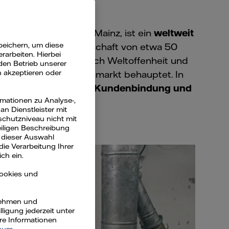
rnehmen mit Sitz in Mainz, ist ein
weltweit
peichern, um diese
chte und einer Belegschaft von etwa 50
arbeiten. Hierbei
 und Innovation
. Durch Weltoffenheit und
den Betrieb unserer
n akzeptieren oder
men in einem Nischenmarkt behauptet. In
ezielte Maßnahmen zur
Kundenbindung und
rmationen zu Analyse-,
n Dienstleister mit
schutzniveau nicht mit
eiligen Beschreibung
 dieser Auswahl
die Verarbeitung Ihrer
ch ein.
Cookies und
rnehmen und
ligung jederzeit unter
ere Informationen