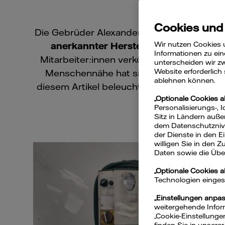
Cookies und
Die Gebrüder Alexander Rheinische Musikin
Wir nutzen Cookies 
anerkannter Hersteller von Metallbl
Informationen zu ein
Mitarbeiter:innen verkörpert das Unter
unterscheiden wir zw
Website erforderlich
Menschennähe hat sich die Gebr. Alexan
ablehnen können.
diesem Artikel beleuchten wir, wie der Mi
„Optionale Cookies a
Personalisierungs-, 
Sitz in Ländern auße
dem Datenschutznivea
der Dienste in den 
willigen Sie in den 
Daten sowie die Über
„Optionale Cookies 
Technologien eingeset
„Einstellungen anpa
weitergehende Inform
„Cookie-Einstellunge