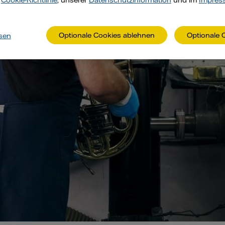
r
Cookie-Richtlinie
, unserer
Datenschutzinformation
und im
Impres
Optionale Cookies ablehnen
Optionale 
sen