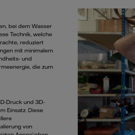
gen, bei dem Wasser
iese Technik, welche
achte, reduziert
ungen mit minimalem
ndheits- und
ärmeenergie, die zum
3D-Druck und 3D-
m Einsatz. Diese
llere
alierung von
öchsten Ansprüchen