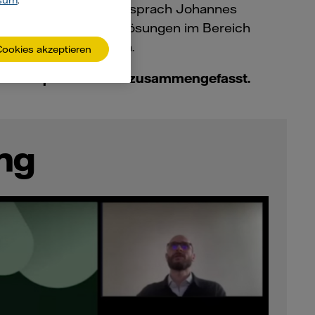
sum
.
ich umsetzen? Darüber sprach Johannes
Experte für digitale Lösungen im Bereich
etto-Null-Emissionen.
Cookies akzeptieren
sten Aspekte für Sie zusammengefasst.
ng