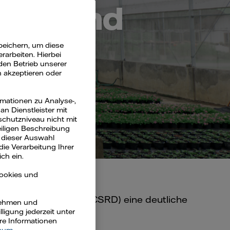
ttelstand
peichern, um diese
arbeiten. Hierbei
den Betrieb unserer
n akzeptieren oder
rmationen zu Analyse-,
n Dienstleister mit
schutzniveau nicht mit
eiligen Beschreibung
 dieser Auswahl
die Verarbeitung Ihrer
ch ein.
Cookies und
 Reporting Direktive (CSRD) eine deutliche
rnehmen und
ligung jederzeit unter
ere Informationen