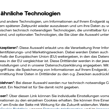
den für den Mi
 ähnliche Technologien
und andere Technologien, um Informationen auf Ihrem Endgerät s
em späteren Zeitpunkt wieder auszulesen und um ihre Daten zu ver
ischen technisch notwendigen Technologien, die unmittelbar für 
 sind, und optionalen Technologien, die Sie über die Auswahl unte
kzeptieren“:
Diese Auswahl erlaubt uns die Verarbeitung Ihrer Info
Identifizierungs- und Marketingzwecken. Dabei werden Daten auch a
rhalb der Europäischen Union (EU) weitergeben, in den das Daten
u in der EU vergleichbar ist. Diese Drittländer werden in der jew
Einstellungen und in unserer Datenschutzerklärung angegeben. Mit
Zugriff bzw. die Speicherung von Informationen auf Ihrem Endgerät, 
mittlung Ihrer Daten in Drittländer zu den o.g. Zwecken ausdrückli
ablehnen“:
Bei dieser Auswahl werden nur technisch notwendige 
zt. Ein Nachteil ist für Sie damit nicht gegeben.
he Unternehmen bringt die Corporate Sustainability
ssen“:
Über diesen Link können Sie individuelle Einstellungen vo
ationen zu den einzelnen Cookies erhalten. Sie können Ihre Einwil
ttung.
n“ am Ende der Seite mit Wirkung für die Zukunft widerrufen. Weit