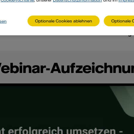
r
Cookie-Richtlinie
, unserer
Datenschutzinformation
und im
Impres
 und wie lässt sich die Berichtspflicht bestmögl
lan A
, in unserem Webinar am 8. Februar 2024. Als 
s Weber Unternehmen bei der Transformation zu N
Optionale Cookies ablehnen
Optionale 
sen
s Webinar? Unter dem Video haben wir
die wichtig
ebinar-Aufzeichnu