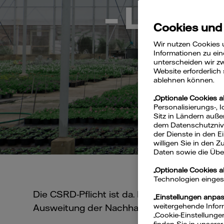
– Leitfa
Cookies und
Wir nutzen Cookies 
Informationen zu ein
unterscheiden wir zw
Website erforderlich
ablehnen können.
„Optionale Cookies a
Personalisierungs-, 
Sitz in Ländern auße
dem Datenschutznivea
der Dienste in den 
willigen Sie in den 
Daten sowie die Über
„Optionale Cookies 
Technologien eingeset
Die CSRD-Pflicht ist da. Für mittelständisc
„Einstellungen anpa
weitergehende Inform
Ausweitung der Nachhaltigkeitsberichtersta
„Cookie-Einstellunge