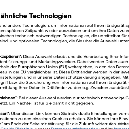
-Position am En
 ähnliche Technologien
und andere Technologien, um Informationen auf Ihrem Endgerät s
em späteren Zeitpunkt wieder auszulesen und um ihre Daten zu ver
ischen technisch notwendigen Technologien, die unmittelbar für 
 sind, und optionalen Technologien, die Sie über die Auswahl unte
kzeptieren“:
Diese Auswahl erlaubt uns die Verarbeitung Ihrer Info
Identifizierungs- und Marketingzwecken. Dabei werden Daten auch a
rhalb der Europäischen Union (EU) weitergeben, in den das Daten
u in der EU vergleichbar ist. Diese Drittländer werden in der jew
Einstellungen und in unserer Datenschutzerklärung angegeben. Mit
Zugriff bzw. die Speicherung von Informationen auf Ihrem Endgerät, 
mittlung Ihrer Daten in Drittländer zu den o.g. Zwecken ausdrückli
ablehnen“:
Bei dieser Auswahl werden nur technisch notwendige 
om
Gas
Erneuerbare Energien
Digitale Services
zt. Ein Nachteil ist für Sie damit nicht gegeben.
ssen“:
Über diesen Link können Sie individuelle Einstellungen vo
ationen zu den einzelnen Cookies erhalten. Sie können Ihre Einwil
n“ am Ende der Seite mit Wirkung für die Zukunft widerrufen. Weit