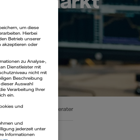
ergiemarkt
peichern, um diese
arbeiten. Hierbei
den Betrieb unserer
n akzeptieren oder
rmationen zu Analyse-,
n Dienstleister mit
schutzniveau nicht mit
eiligen Beschreibung
 dieser Auswahl
die Verarbeitung Ihrer
ch ein.
Cookies und
Branchen
Energieberater
rnehmen und
ligung jederzeit unter
ere Informationen