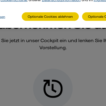
r
Cookie-Richtlinie
, unserer
Datenschutzinformation
und im
Impres
ar. Marktnah: Im Va
Optionale Cookies ablehnen
Optionale 
sen
 übernehmen Sie da
 Sie jetzt in unser Cockpit ein und lenken Sie
Vorstellung.