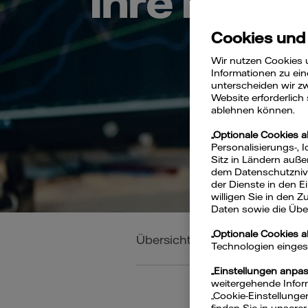
Ihre Pole
Cookies und
Wir nutzen Cookies 
Informationen zu ein
unterscheiden wir zw
Website erforderlich
ablehnen können.
„Optionale Cookies a
Personalisierungs-, 
Sitz in Ländern auße
dem Datenschutznivea
der Dienste in den 
willigen Sie in den 
Daten sowie die Über
„Optionale Cookies 
Übersicht
Wir für Sie
Str
Technologien eingeset
„Einstellungen anpa
weitergehende Inform
„Cookie-Einstellunge