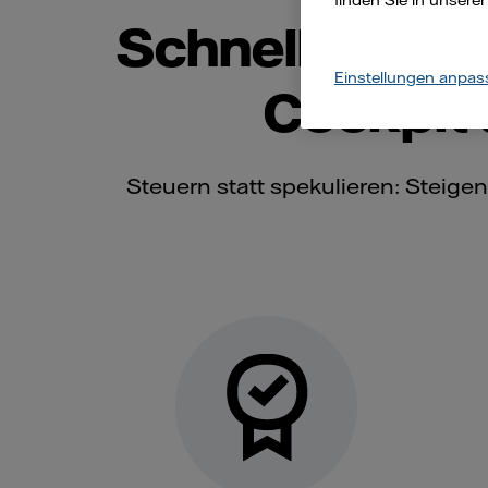
finden Sie in unsere
Schnell. Planb
Einstellungen anpas
Cockpit
Steuern statt spekulieren: Steigen